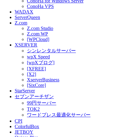
ConoHa for Windows Server
ConoHa VPS
WADAX
ServerQueen
Z.com
Z.com Studio
Z.com WP
[WPCloud]
XSERVER
シンレンタルサーバー
wpX Speed
[wpXブログ]
[XFREE]
[X2]
XserverBusiness
[SixCore]
StarServer
セブンアーチザン
99円サーバー
TOK2
ワードプレス最適化サーバー
CPI
ColorfulBox
JETBOY