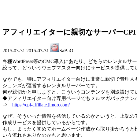
アフィリエイターに親切なサーバーCPI
最
2015-03-31
2015-03-31
SaBaO
終
更
各種WordPress等のCMC導入にあたり、どちらのレン
新
絞って、どういうウェブマスター向けにサービスを提供して
日
時
なかでも、特にアフィリエイター向けに非常に親切で管理人
:
ションズが運営するレンタルサーバーです。
何が親切かと申しますと、こういうコンテンツを別途設けて
◆アフィリエイター向け専用ページでもメルマガバックナン
⇒
https://cpi-affiliate.jimdo.com/
なぜ、そういった情報を発信しているのかというと、上記の
作成サービスを提供しているからです。
もし、まったく初めてホームページ作成から取り掛かろうと検
いう流れもありなのかもと思います。