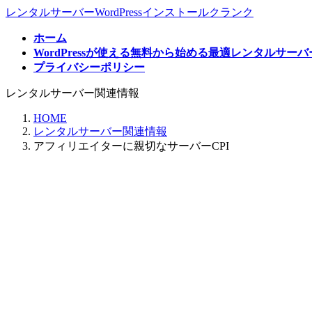
コ
ナ
レンタルサーバーWordPressインストールクランク
ン
ビ
ホーム
テ
ゲ
WordPressが使える無料から始める最適レンタルサー
ン
ー
プライバシーポリシー
ツ
シ
へ
ョ
レンタルサーバー関連情報
ス
ン
キ
に
HOME
ッ
移
レンタルサーバー関連情報
プ
動
アフィリエイターに親切なサーバーCPI