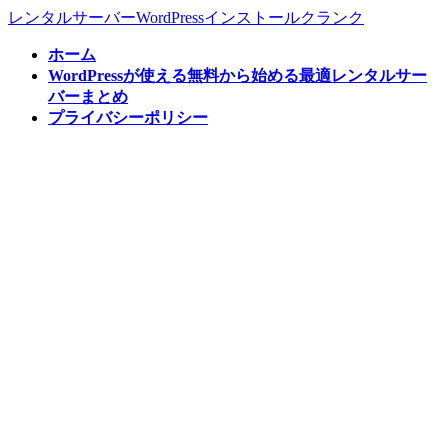
コ
ナ
レンタルサーバーWordPressインストールクランク
ン
ビ
ホーム
テ
ゲ
WordPressが使える無料から始める最適レンタルサー
ン
ー
バーまとめ
ツ
シ
プライバシーポリシー
へ
ョ
ス
ン
キ
に
ッ
移
プ
動