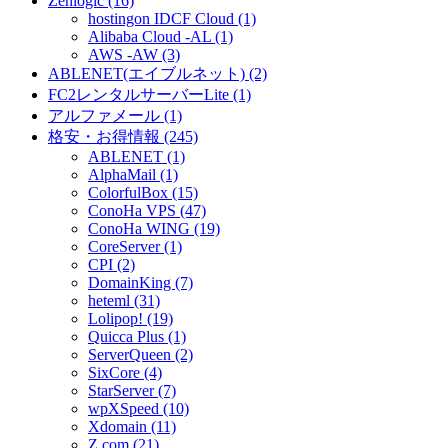
Zenlogic (16)
hostingon IDCF Cloud (1)
Alibaba Cloud -AL (1)
AWS -AW (3)
ABLENET(エイブルネット) (2)
FC2レンタルサーバーLite (1)
アルファメール (1)
格安・お得情報 (245)
ABLENET (1)
AlphaMail (1)
ColorfulBox (15)
ConoHa VPS (47)
ConoHa WING (19)
CoreServer (1)
CPI (2)
DomainKing (7)
heteml (31)
Lolipop! (19)
Quicca Plus (1)
ServerQueen (2)
SixCore (4)
StarServer (7)
wpXSpeed (10)
Xdomain (11)
Z.com (21)