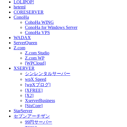
LOLIPOP!
heteml
CORESERVER
ConoHa
CohoHa WING
ConoHa for Windows Server
ConoHa VPS
WADAX
ServerQueen
Z.com
Z.com Studio
Z.com WP
[WPCloud]
XSERVER
シンレンタルサーバー
wpX Speed
[wpXブログ]
[XFREE]
[X2]
XserverBusiness
[SixCore]
StarServer
セブンアーチザン
99円サーバー