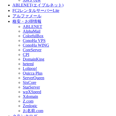
AWS -AW
ABLENET(エイブルネット)
FC2レンタルサーバーLite
アルファメール
格安・お得情報
ABLENET
AlphaMail
ColorfulBox
ConoHa VPS
ConoHa WING
CoreServer
CPI
DomainKing
heteml
Lolipop!
Quicca Plus
ServerQueen
SixCore
StarServer
wpXSpeed
Xdomain
Z.com
Zenlogic
お名前.com