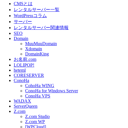
CMSとは
レンタルサーバー一覧
WordPressコラム
サーバー
レンタルサーバー関連情報
SEO
Domain
MuuMuuDomain
Xdomain
DomainKing
お名前.com
LOLIPOP!
heteml
CORESERVER
ConoHa
CohoHa WING
ConoHa for Windows Server
ConoHa VPS
WADAX
ServerQueen
Z.com
Z.com Studio
Z.com WP
[WPCloud]