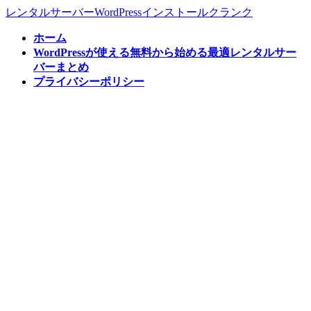
コ
ナ
レンタルサーバーWordPressインストールクランク
ン
ビ
ホーム
テ
ゲ
WordPressが使える無料から始める最適レンタルサー
ン
ー
バーまとめ
ツ
シ
プライバシーポリシー
へ
ョ
ス
ン
キ
に
ッ
移
プ
動