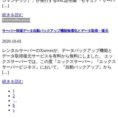
シマンテック）」が発行するSSL証明書「セキュア・サーバ
[…]
続きを読む
XserverBusiness
サーバー領域データ自動バックアップ機能無償化とデータ取得・復元
2020-10-01
レンタルサーバーのXserverが、データバックアップ機能と
データ取得復元サービスを有料から無料にしました。 エッ
クスサーバーでは、この度『エックスサーバー』『エックス
サーバービジネス』において、『自動バックアップ』から
[…]
続きを読む
固
1
投
固
2
定
稿
…
定
ペ
固
6
ペ
ー
の
»
定
ー
ジ
ペ
ペ
ジ