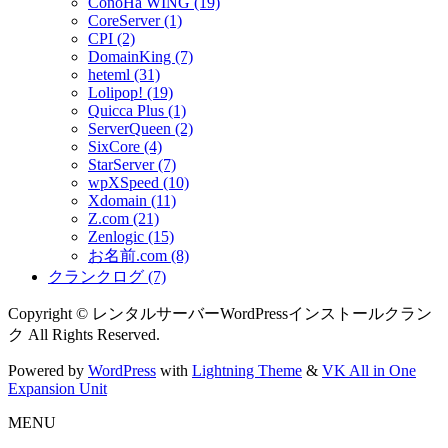
ConoHa WING (19)
CoreServer (1)
CPI (2)
DomainKing (7)
heteml (31)
Lolipop! (19)
Quicca Plus (1)
ServerQueen (2)
SixCore (4)
StarServer (7)
wpXSpeed (10)
Xdomain (11)
Z.com (21)
Zenlogic (15)
お名前.com (8)
クランクログ (7)
Copyright © レンタルサーバーWordPressインストールクラン
ク All Rights Reserved.
Powered by
WordPress
with
Lightning Theme
&
VK All in One
Expansion Unit
MENU