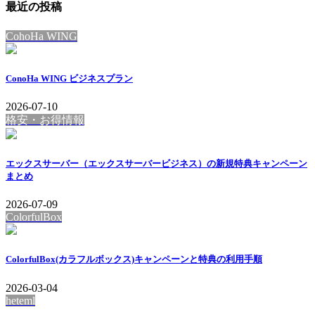
最近の投稿
ー
ー
ジ
CohoHa WING
ジ
送
ConoHa WING ビジネスプラン
り
2026-07-10
格安・お得情報
エックスサーバー（エックスサーバービジネス）の新規特典キャンペーン
まとめ
2026-07-09
ColorfulBox
ColorfulBox(カラフルボックス)キャンペーンと特典の利用手順
2026-03-04
heteml