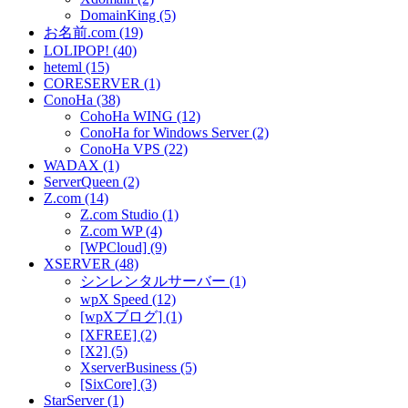
DomainKing (5)
お名前.com (19)
LOLIPOP! (40)
heteml (15)
CORESERVER (1)
ConoHa (38)
CohoHa WING (12)
ConoHa for Windows Server (2)
ConoHa VPS (22)
WADAX (1)
ServerQueen (2)
Z.com (14)
Z.com Studio (1)
Z.com WP (4)
[WPCloud] (9)
XSERVER (48)
シンレンタルサーバー (1)
wpX Speed (12)
[wpXブログ] (1)
[XFREE] (2)
[X2] (5)
XserverBusiness (5)
[SixCore] (3)
StarServer (1)