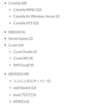
ConoHa (38)
CohoHa WING (12)
ConoHa for Windows Server (2)
ConoHa VPS (22)
WADAX (1)
ServerQueen (2)
Z.com (14)
Z.com Studio (1)
Z.com WP (4)
[WPCloud] (9)
XSERVER (48)
シンレンタルサーバー (1)
wpX Speed (12)
[wpXブログ] (1)
[XFREE] (2)