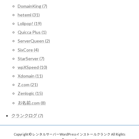
DomainKing (7)
heteml (31)
Lolipop! (19)
Quicca Plus (1)
ServerQueen (2)
SixCore (4)
StarServer (7)
wpXSpeed (10)
Xdomain (11)
Z.com (21)
Zenlogic (15)
お名前.com (8)
クランクログ (7)
Copyright © レンタルサーバーWordPressインストールクランク All Rights