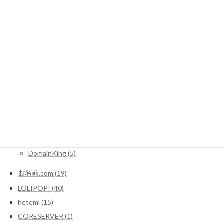
カテゴリー
CMSとは (1)
レンタルサーバー一覧 (2)
WordPressコラム (10)
サーバー (1)
レンタルサーバー関連情報 (16)
SEO (3)
Domain (11)
MuuMuuDomain (3)
Xdomain (2)
DomainKing (5)
お名前.com (19)
LOLIPOP! (40)
heteml (15)
CORESERVER (1)