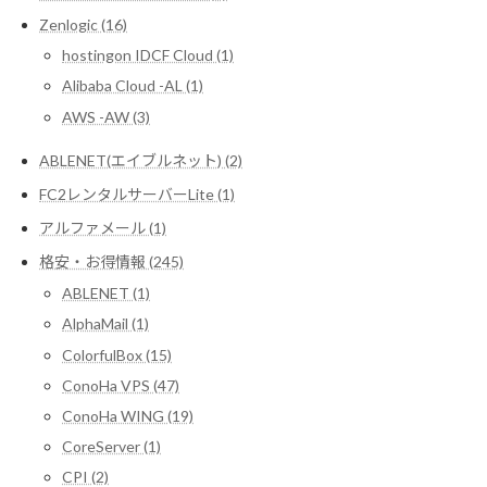
Zenlogic (16)
hostingon IDCF Cloud (1)
Alibaba Cloud -AL (1)
AWS -AW (3)
ABLENET(エイブルネット) (2)
FC2レンタルサーバーLite (1)
アルファメール (1)
格安・お得情報 (245)
ABLENET (1)
AlphaMail (1)
ColorfulBox (15)
ConoHa VPS (47)
ConoHa WING (19)
CoreServer (1)
CPI (2)