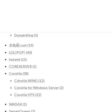
SEO (3)
Domain (11)
MuuMuuDomain (3)
Xdomain (2)
DomainKing (5)
お名前.com (19)
LOLIPOP! (40)
heteml (15)
CORESERVER (1)
ConoHa (38)
CohoHa WING (12)
ConoHa for Windows Server (2)
ConoHa VPS (22)
WADAX (1)
ServerQueen (2)