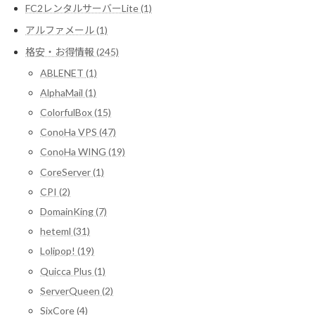
FC2レンタルサーバーLite (1)
アルファメール (1)
格安・お得情報 (245)
ABLENET (1)
AlphaMail (1)
ColorfulBox (15)
ConoHa VPS (47)
ConoHa WING (19)
CoreServer (1)
CPI (2)
DomainKing (7)
heteml (31)
Lolipop! (19)
Quicca Plus (1)
ServerQueen (2)
SixCore (4)