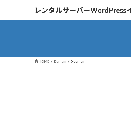
コ
ナ
レンタルサーバーWordPres
ン
ビ
テ
ゲ
ン
ー
ツ
シ
へ
ョ
ス
ン
キ
に
ッ
移
HOME
Domain
Xdomain
プ
動