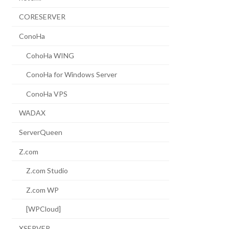
CORESERVER
ConoHa
CohoHa WING
ConoHa for Windows Server
ConoHa VPS
WADAX
ServerQueen
Z.com
Z.com Studio
Z.com WP
[WPCloud]
XSERVER