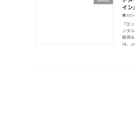
Xdomain
イン
2015-
『エッ
ンタル
取得＆
は、.co