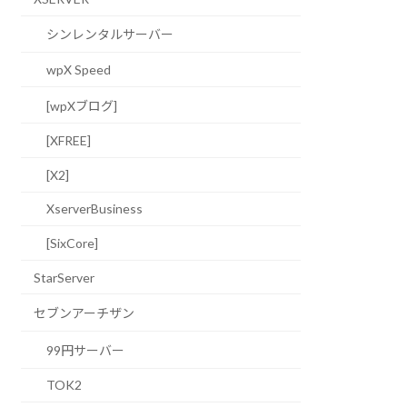
シンレンタルサーバー
wpX Speed
[wpXブログ]
[XFREE]
[X2]
XserverBusiness
[SixCore]
StarServer
セブンアーチザン
99円サーバー
TOK2