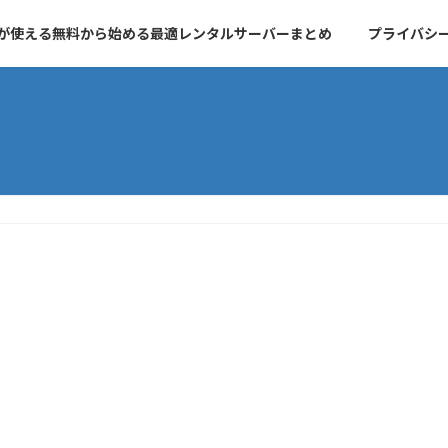
essが使える無料から始める最適レンタルサーバーまとめ
プライバシ