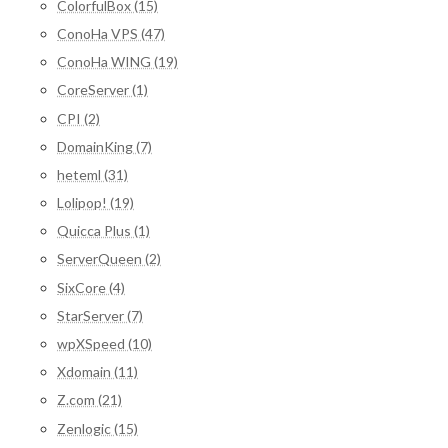
ColorfulBox (15)
ConoHa VPS (47)
ConoHa WING (19)
CoreServer (1)
CPI (2)
DomainKing (7)
heteml (31)
Lolipop! (19)
Quicca Plus (1)
ServerQueen (2)
SixCore (4)
StarServer (7)
wpXSpeed (10)
Xdomain (11)
Z.com (21)
Zenlogic (15)