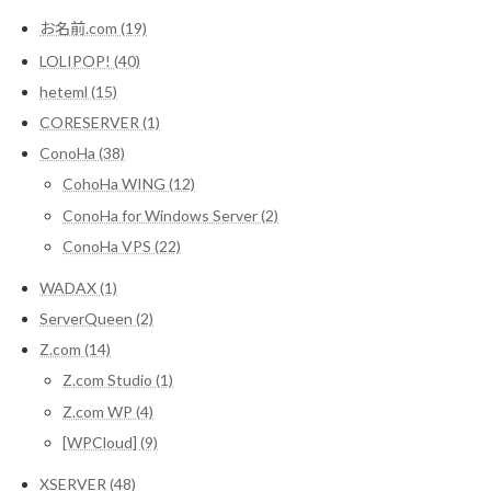
お名前.com (19)
LOLIPOP! (40)
heteml (15)
CORESERVER (1)
ConoHa (38)
CohoHa WING (12)
ConoHa for Windows Server (2)
ConoHa VPS (22)
WADAX (1)
ServerQueen (2)
Z.com (14)
Z.com Studio (1)
Z.com WP (4)
[WPCloud] (9)
XSERVER (48)