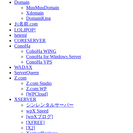
Domain
MuuMuuDomain
Xdomain
DomainKing
お名前.com
LOLIPOP!
heteml
CORESERVER
ConoHa
CohoHa WING
ConoHa for Windows Server
ConoHa VPS
WADAX
ServerQueen
Z.com
Z.com Studio
Z.com WP
[WPCloud]
XSERVER
シンレンタルサーバー
wpX Speed
[wpXブログ]
[XFREE]
[X2]