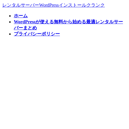
コ
ナ
レンタルサーバーWordPressインストールクランク
ン
ビ
ホーム
テ
ゲ
WordPressが使える無料から始める最適レンタルサー
ン
ー
バーまとめ
ツ
シ
プライバシーポリシー
へ
ョ
ス
ン
キ
に
ッ
移
プ
動