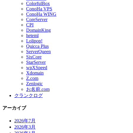
ColorfulBox
ConoHa VPS
ConoHa WING
CoreServer
CPI
DomainKing
heteml
Lolipop!
Quicca Plus
ServerQueen
SixCore
StarServer
wpXSpeed
Xdomain
Z.com
Zenlogic
お名前.com
クランクログ
アーカイブ
2026年7月
2026年3月