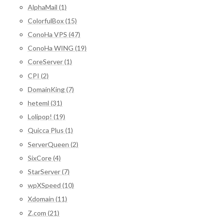
AlphaMail (1)
ColorfulBox (15)
ConoHa VPS (47)
ConoHa WING (19)
CoreServer (1)
CPI (2)
DomainKing (7)
heteml (31)
Lolipop! (19)
Quicca Plus (1)
ServerQueen (2)
SixCore (4)
StarServer (7)
wpXSpeed (10)
Xdomain (11)
Z.com (21)