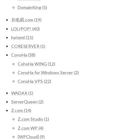
DomainKing (5)
お名前.com (19)
LOLIPOP! (40)
heteml (15)
CORESERVER (1)
ConoHa (38)
CohoHa WING (12)
ConoHa for Windows Server (2)
ConoHa VPS (22)
WADAX (1)
ServerQueen (2)
Z.com (14)
Z.com Studio (1)
Z.com WP (4)
[WPCloud] (9)