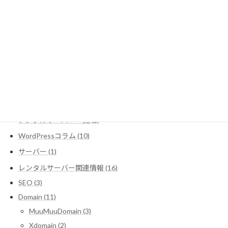
取次店専用お申込みフォーム
取次店コード入力 - レンタルサーバー「heteml（ヘテムル）」
最近の投稿
カテゴリー
CMSとは (1)
レンタルサーバー一覧 (2)
WordPressコラム (10)
サーバー (1)
レンタルサーバー関連情報 (16)
SEO (3)
Domain (11)
MuuMuuDomain (3)
Xdomain (2)