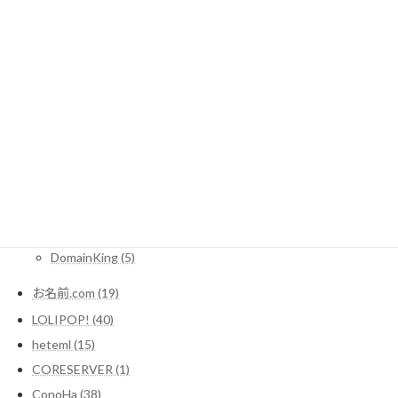
CMSとは (1)
レンタルサーバー一覧 (2)
WordPressコラム (10)
サーバー (1)
レンタルサーバー関連情報 (16)
SEO (3)
Domain (11)
MuuMuuDomain (3)
Xdomain (2)
DomainKing (5)
お名前.com (19)
LOLIPOP! (40)
heteml (15)
CORESERVER (1)
ConoHa (38)