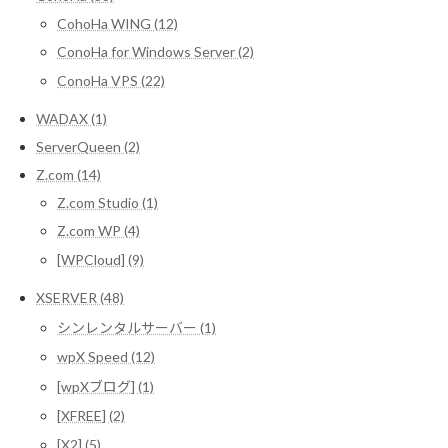
CohoHa WING (12)
ConoHa for Windows Server (2)
ConoHa VPS (22)
WADAX (1)
ServerQueen (2)
Z.com (14)
Z.com Studio (1)
Z.com WP (4)
[WPCloud] (9)
XSERVER (48)
シンレンタルサーバー (1)
wpX Speed (12)
[wpXブログ] (1)
[XFREE] (2)
[X2] (5)