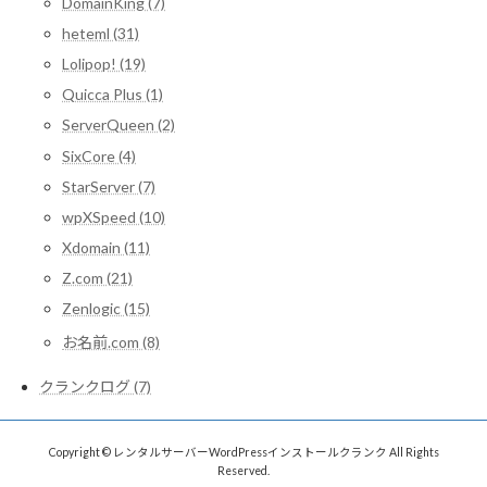
DomainKing (7)
heteml (31)
Lolipop! (19)
Quicca Plus (1)
ServerQueen (2)
SixCore (4)
StarServer (7)
wpXSpeed (10)
Xdomain (11)
Z.com (21)
Zenlogic (15)
お名前.com (8)
クランクログ (7)
Copyright © レンタルサーバーWordPressインストールクランク All Rights
Reserved.