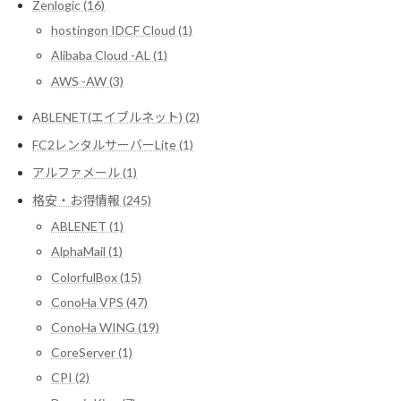
Zenlogic (16)
hostingon IDCF Cloud (1)
Alibaba Cloud -AL (1)
AWS -AW (3)
ABLENET(エイブルネット) (2)
FC2レンタルサーバーLite (1)
アルファメール (1)
格安・お得情報 (245)
ABLENET (1)
AlphaMail (1)
ColorfulBox (15)
ConoHa VPS (47)
ConoHa WING (19)
CoreServer (1)
CPI (2)