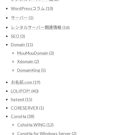
WordPressコラム (10)
サーバー (1)
レンタルサーバー関連情報 (16)
SEO (3)
Domain (11)
MuuMuuDomain (3)
Xdomain (2)
DomainKing (5)
お名前.com (19)
LOLIPOP! (40)
heteml (15)
CORESERVER (1)
ConoHa (38)
CohoHa WING (12)
ConoHa for Windows Server (2)