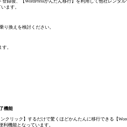
後、【WordPressかんたん移行】を利用して他社レンタルサー
ています。
への乗り換えを検討ください。
ます。
完了機能
ssが【ワンクリック】するだけで驚くほどかんたんに移行できる【W
える便利機能となっています。