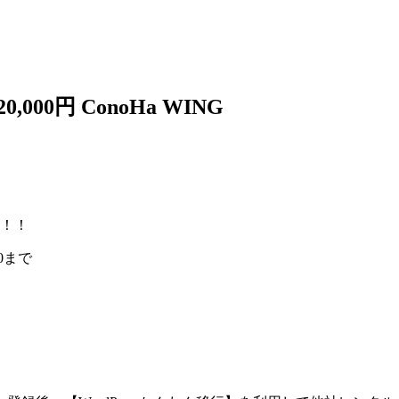
00円 ConoHa WING
ト！！
00まで