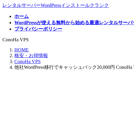
コ
ナ
レンタルサーバーWordPressインストールクランク
ン
ビ
ホーム
テ
ゲ
WordPressが使える無料から始める最適レンタルサー
ン
ー
プライバシーポリシー
ツ
シ
へ
ョ
ConoHa VPS
ス
ン
キ
に
HOME
ッ
移
格安・お得情報
プ
動
ConoHa VPS
他社WordPress移行でキャッシュバック20,000円 ConoHa 