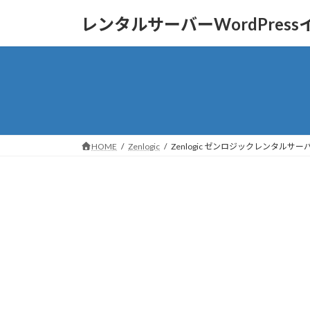
コ
ナ
レンタルサーバーWordPres
ン
ビ
テ
ゲ
ン
ー
ツ
シ
へ
ョ
ス
ン
キ
に
ッ
移
HOME
Zenlogic
Zenlogic ゼンロジックレンタルサ
プ
動