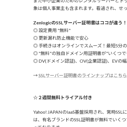
また中小企業のためのレンタルサーバーとト
象は個人事業主も含まれます。看過され、せ
ZenlogicのSSLサーバー証明書はココが違う！
◎ 設定費用 "無料"
◎ 更新漏れ防止機能で安心
◎ 手続きはオンラインでスムーズ！最短5分
◎ "無料"の独自ドメイン用証明書が"いくつで
◎ DV(ドメイン認証)、OV(企業認証)、EV
→
SSLサーバー証明書のラインナップはこち
☆２週間無料トライアル付き
Yahoo! JAPANのIaaS基盤採用され、常時
は、有名ブランドのSSL証明書が無料でいく