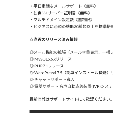
・平日電話＆メールサポート《無料》
・独自SSLサーバー証明書《無料》
・マルチドメイン設定数《無制限》
・ビジネスに必須の機能30種類以上を標準搭
☆直近のリリース済み情報
◎メール機能の拡張（メール容量表示、一括
◎ MySQL5.6.xリリース
◎ PHP7.1リリース
◎ WordPress4.7.5（簡単インストール機能
◎ チャットサポート導入
◎ 電話サポート 音声自動応答装置(IVR)シス
最新情報はサポートサイトにて確認ください