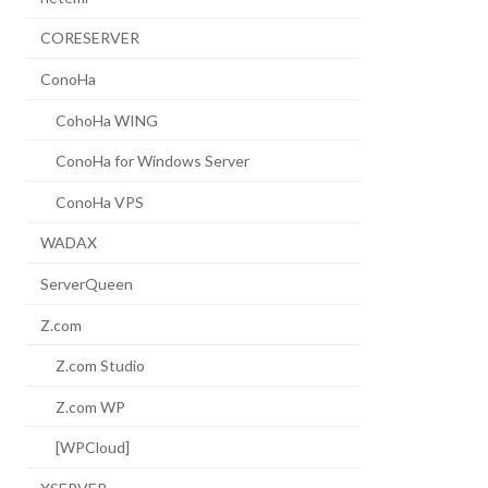
CORESERVER
ConoHa
CohoHa WING
ConoHa for Windows Server
ConoHa VPS
WADAX
ServerQueen
Z.com
Z.com Studio
Z.com WP
[WPCloud]