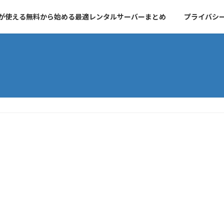
essが使える無料から始める最適レンタルサーバーまとめ
プライバシ