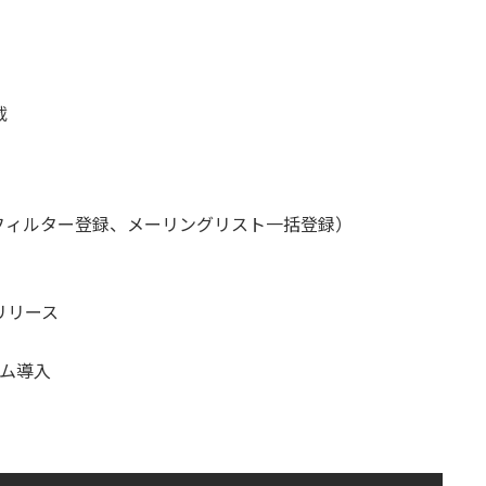
載
フィルター登録、メーリングリスト一括登録）
）リリース
テム導入
。