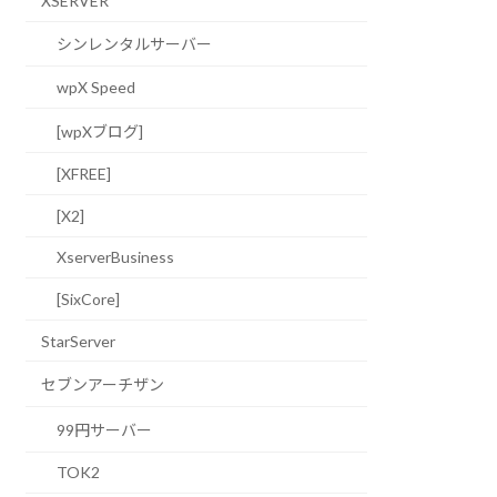
XSERVER
シンレンタルサーバー
wpX Speed
[wpXブログ]
[XFREE]
[X2]
XserverBusiness
[SixCore]
StarServer
セブンアーチザン
99円サーバー
TOK2