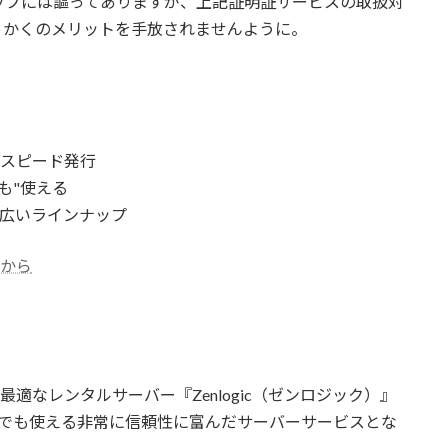
ップには謳ってありますが、上記証明証サービスの取扱対
っかくのメリットを手放されませんように。
のスピード発行
も"使える
の幅広いラインナップ
らから
SSLに最適なレンタルサーバー『Zenlogic（ゼンロジック）』
つでも使える非常に信頼性に富んだサーバーサービスとな