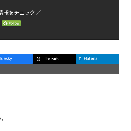
情報をチェック ／
luesky
Hatena
Threads
い。