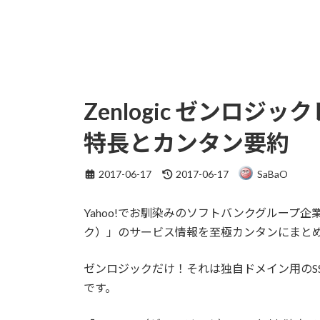
Zenlogic ゼンロジ
特長とカンタン要約
最
2017-06-17
2017-06-17
SaBaO
終
更
Yahoo!でお馴染みのソフトバンクグループ企業
新
日
ク）」のサービス情報を至極カンタンにまと
時
:
ゼンロジックだけ！それは独自ドメイン用のSSL
です。