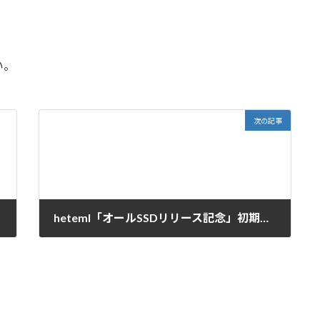
い。
次の記事
heteml「オールSSDリリース記念」初期費用無料キャンペーン実施中！5.17まで
2016-05-16