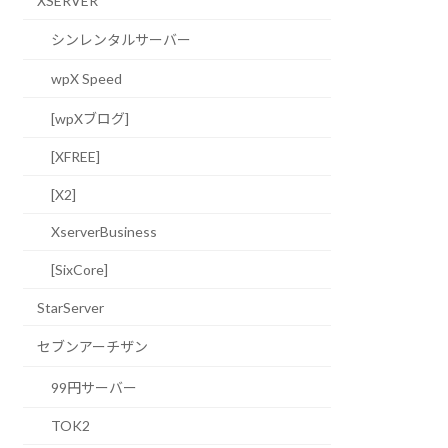
XSERVER
シンレンタルサーバー
wpX Speed
[wpXブログ]
[XFREE]
[X2]
XserverBusiness
[SixCore]
StarServer
セブンアーチザン
99円サーバー
TOK2