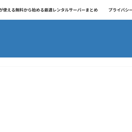
essが使える無料から始める最適レンタルサーバーまとめ
プライバシ