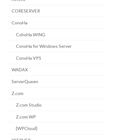
CORESERVER
ConoHa
CohoHa WING
ConoHa for Windows Server
ConoHa VPS
WADAX
ServerQueen
Z.com
Z.com Studio
Z.com WP
[WPCloud]