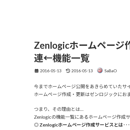
Zenlogicホームペ
連←機能一覧
最
2016-05-13
2016-05-13
SaBaO
終
更
今までホームページ公開をあきらめていたサ
新
日
ホームページ作成・更新はゼンロジックにお
時
:
つまり、その理由とは…
Zenlogicの機能一覧にあるホームページ作
◎ Zenlogicホームページ作成サービスとは‥