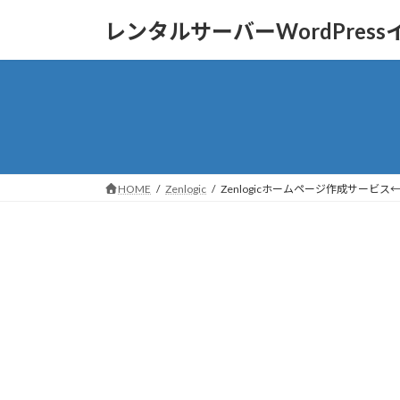
コ
ナ
レンタルサーバーWordPres
ン
ビ
テ
ゲ
ン
ー
ツ
シ
へ
ョ
ス
ン
キ
に
ッ
移
HOME
Zenlogic
Zenlogicホームページ作成サービ
プ
動