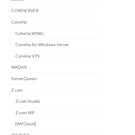
CORESERVER
ConoHa
CohoHa WING
ConoHa for Windows Server
ConoHa VPS
WADAX
ServerQueen
Z.com
Z.com Studio
Z.com WP
[WPCloud]