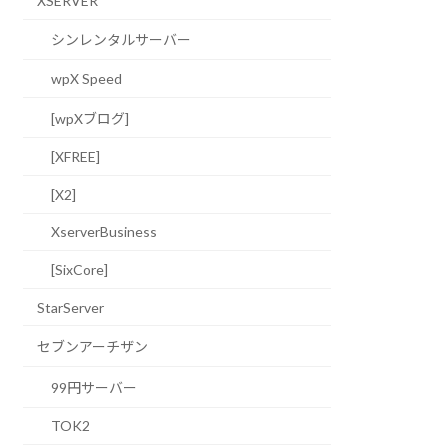
XSERVER
シンレンタルサーバー
wpX Speed
[wpXブログ]
[XFREE]
[X2]
XserverBusiness
[SixCore]
StarServer
セブンアーチザン
99円サーバー
TOK2