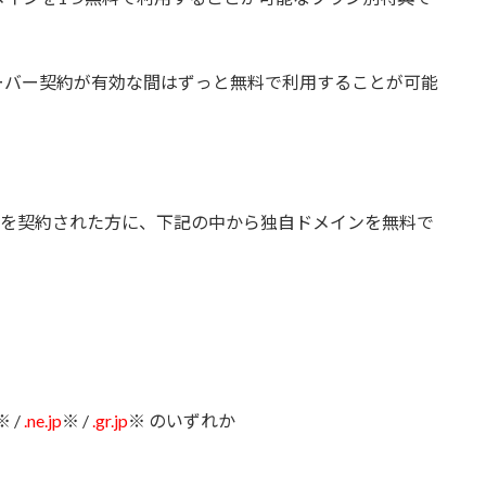
ーバー契約が有効な間はずっと無料で利用することが可能
ーバーを契約された方に、下記の中から独自ドメインを無料で
※ /
.ne.jp
※ /
.gr.jp
※ のいずれか