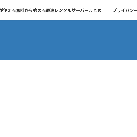
essが使える無料から始める最適レンタルサーバーまとめ
プライバシ