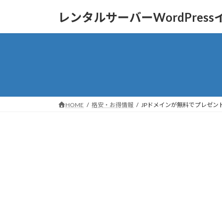
コ
ナ
レンタルサーバーWordPres
ン
ビ
テ
ゲ
ン
ー
ツ
シ
へ
ョ
ス
ン
キ
に
ッ
移
HOME
格安・お得情報
JPドメインが無料でプレゼント
プ
動