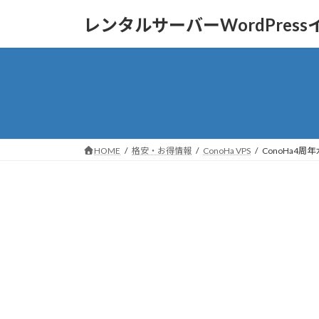
コ
ナ
レンタルサーバーWordPres
ン
ビ
テ
ゲ
ン
ー
ツ
シ
へ
ョ
ス
ン
キ
に
ッ
移
HOME
格安・お得情報
ConoHa VPS
ConoHa4周
プ
動