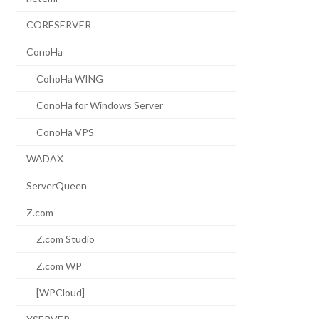
CORESERVER
ConoHa
CohoHa WING
ConoHa for Windows Server
ConoHa VPS
WADAX
ServerQueen
Z.com
Z.com Studio
Z.com WP
[WPCloud]