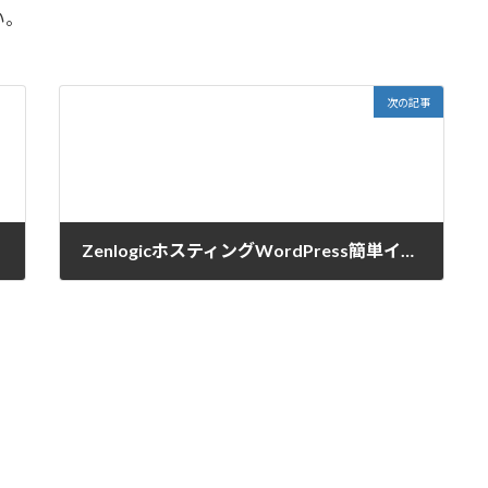
い。
次の記事
ZenlogicホスティングWordPress簡単インストール機能画面リニューアル
2017-07-06