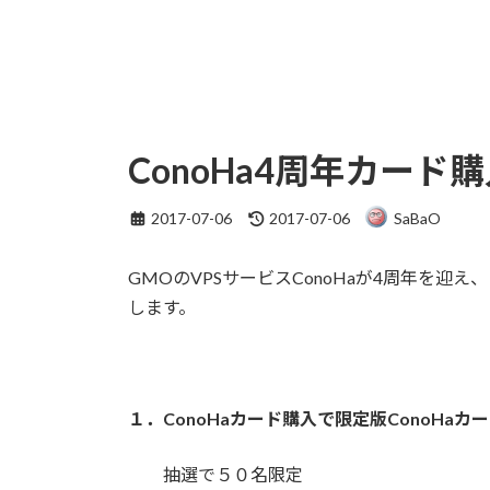
ConoHa4周年カード
最
2017-07-06
2017-07-06
SaBaO
終
更
GMOのVPSサービスConoHaが4周年を
新
日
します。
時
:
１．ConoHaカード購入で限定版ConoHa
抽選で５０名限定