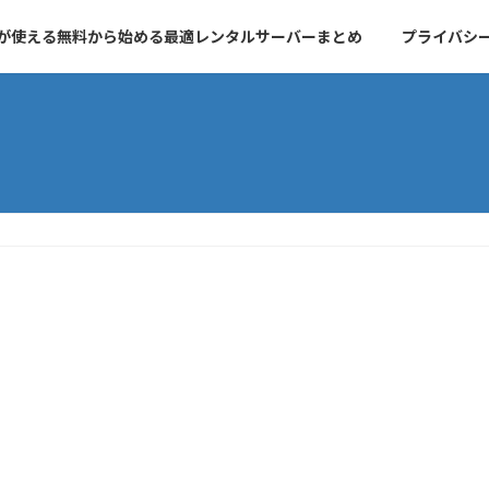
essが使える無料から始める最適レンタルサーバーまとめ
プライバシ