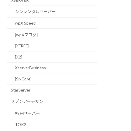
XSERVER
シンレンタルサーバー
wpX Speed
[wpXブログ]
[XFREE]
[X2]
XserverBusiness
[SixCore]
StarServer
セブンアーチザン
99円サーバー
TOK2