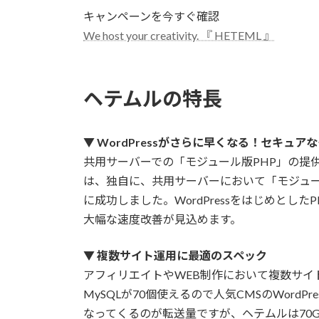
キャンペーンを今すぐ確認
We host your creativity. 『 HETEML 』
ヘテムルの特長
▼
WordPressがさらに早くなる！セキュア
共用サーバーでの「モジュール版PHP」の提
は、独自に、共用サーバーにおいて「モジュー
に成功しました。WordPressをはじめとし
大幅な速度改善が見込めます。
▼
複数サイト運用に最適のスペック
アフィリエイトやWEB制作において複数サイ
MySQLが70個使えるので人気CMSのWord
なってくるのが転送量ですが、ヘテムルは70