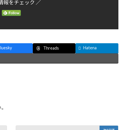
情報をチェック ／
luesky
Hatena
Threads
い。