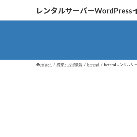
コ
ナ
レンタルサーバーWordPres
ン
ビ
テ
ゲ
ン
ー
ツ
シ
へ
ョ
ス
ン
キ
に
ッ
移
HOME
格安・お得情報
heteml
hetemlレンタル
プ
動