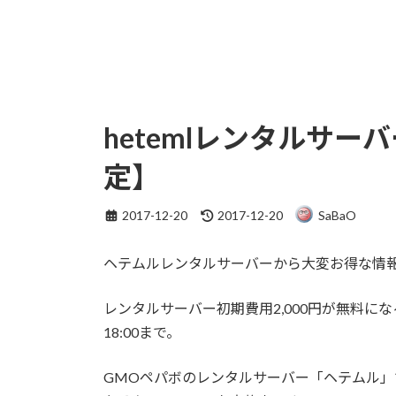
hetemlレンタルサ
定】
最
2017-12-20
2017-12-20
SaBaO
終
更
ヘテムルレンタルサーバーから大変お得な情
新
日
時
レンタルサーバー初期費用2,000円が無料に
:
18:00まで。
GMOペパボのレンタルサーバー「ヘテムル」で