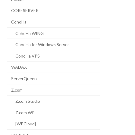
CORESERVER
ConoHa
CohoHa WING
ConoHa for Windows Server
ConoHa VPS
WADAX
ServerQueen
Z.com
Z.com Studio
Z.com WP
[WPCloud]