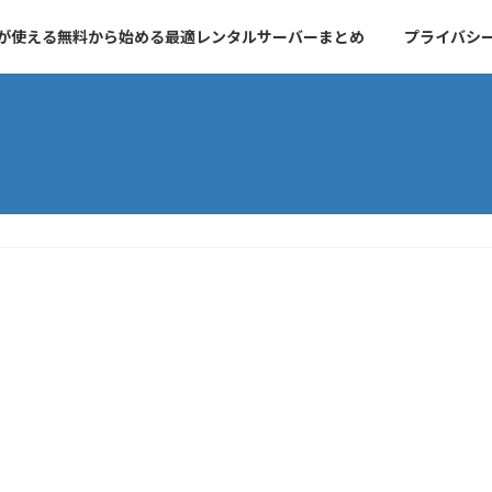
essが使える無料から始める最適レンタルサーバーまとめ
プライバシ