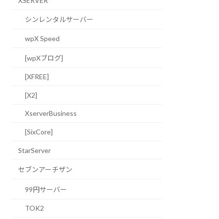
XSERVER
シンレンタルサーバー
wpX Speed
[wpXブログ]
[XFREE]
[X2]
XserverBusiness
[SixCore]
StarServer
セブンアーチザン
99円サーバー
TOK2