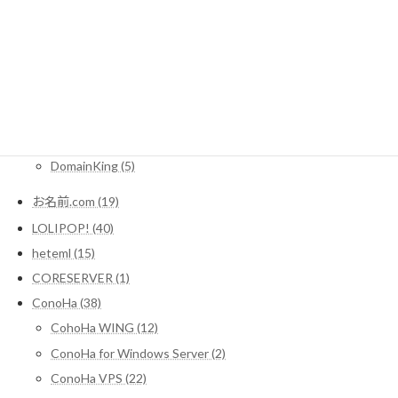
サーバー (1)
レンタルサーバー関連情報 (16)
SEO (3)
Domain (11)
MuuMuuDomain (3)
Xdomain (2)
DomainKing (5)
お名前.com (19)
LOLIPOP! (40)
heteml (15)
CORESERVER (1)
ConoHa (38)
CohoHa WING (12)
ConoHa for Windows Server (2)
ConoHa VPS (22)