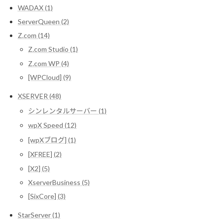
WADAX (1)
ServerQueen (2)
Z.com (14)
Z.com Studio (1)
Z.com WP (4)
[WPCloud] (9)
XSERVER (48)
シンレンタルサーバー (1)
wpX Speed (12)
[wpXブログ] (1)
[XFREE] (2)
[X2] (5)
XserverBusiness (5)
[SixCore] (3)
StarServer (1)