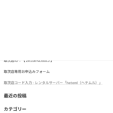
2012年12月
2012年11月
2012年10月
ヘテムル取次店
HETEML取次代理店
取次店ID：【 2e10e9a560c3 】
取次店専用お申込みフォーム
取次店コード入力 - レンタルサーバー「heteml（ヘテムル）」
最近の投稿
カテゴリー