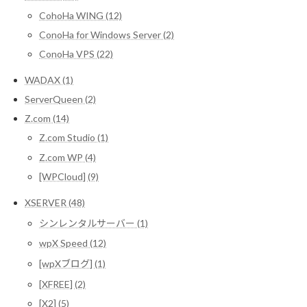
CohoHa WING (12)
ConoHa for Windows Server (2)
ConoHa VPS (22)
WADAX (1)
ServerQueen (2)
Z.com (14)
Z.com Studio (1)
Z.com WP (4)
[WPCloud] (9)
XSERVER (48)
シンレンタルサーバー (1)
wpX Speed (12)
[wpXブログ] (1)
[XFREE] (2)
[X2] (5)