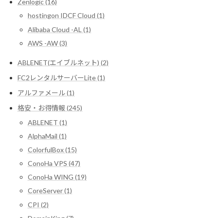
Zenlogic (16)
hostingon IDCF Cloud (1)
Alibaba Cloud -AL (1)
AWS -AW (3)
ABLENET(エイブルネット) (2)
FC2レンタルサーバーLite (1)
アルファメール (1)
格安・お得情報 (245)
ABLENET (1)
AlphaMail (1)
ColorfulBox (15)
ConoHa VPS (47)
ConoHa WING (19)
CoreServer (1)
CPI (2)