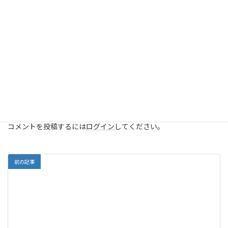
Facebook
X
Bluesky
Hatena
LINE
Threads
Copy
ColorfulBox
カテゴリー
コメントを残す
コメントを投稿するには
ログイン
してください。
前の記事