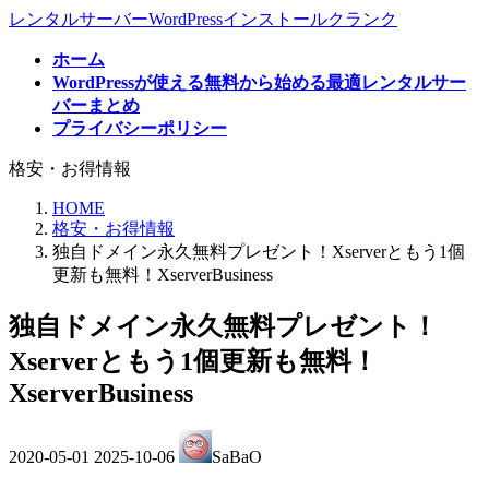
コ
ナ
レンタルサーバーWordPressインストールクランク
ン
ビ
ホーム
テ
ゲ
WordPressが使える無料から始める最適レンタルサー
ン
ー
バーまとめ
ツ
シ
プライバシーポリシー
へ
ョ
ス
ン
格安・お得情報
キ
に
ッ
移
HOME
プ
動
格安・お得情報
独自ドメイン永久無料プレゼント！Xserverともう1個
更新も無料！XserverBusiness
独自ドメイン永久無料プレゼント！
Xserverともう1個更新も無料！
XserverBusiness
最
2020-05-01
2025-10-06
SaBaO
終
更