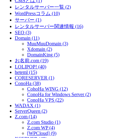
CMSとは (1)
レンタルサーバー一覧 (2)
WordPressコラム (10)
サーバー (1)
レンタルサーバー関連情報 (16)
SEO (3)
Domain (11)
MuuMuuDomain (3)
Xdomain (2)
DomainKing (5)
お名前.com (19)
LOLIPOP! (40)
heteml (15)
CORESERVER (1)
ConoHa (38)
CohoHa WING (12)
ConoHa for Windows Server (2)
ConoHa VPS (22)
WADAX (1)
ServerQueen (2)
Z.com (14)
Z.com Studio (1)
Z.com WP (4)
[WPCloud] (9)