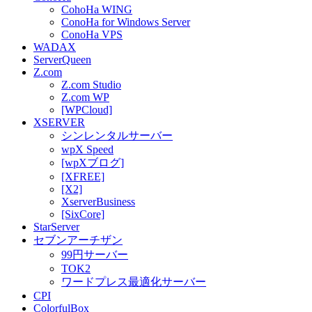
CohoHa WING
ConoHa for Windows Server
ConoHa VPS
WADAX
ServerQueen
Z.com
Z.com Studio
Z.com WP
[WPCloud]
XSERVER
シンレンタルサーバー
wpX Speed
[wpXブログ]
[XFREE]
[X2]
XserverBusiness
[SixCore]
StarServer
セブンアーチザン
99円サーバー
TOK2
ワードプレス最適化サーバー
CPI
ColorfulBox