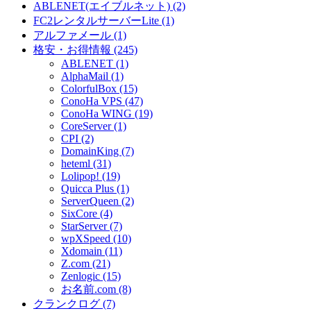
ABLENET(エイブルネット) (2)
FC2レンタルサーバーLite (1)
アルファメール (1)
格安・お得情報 (245)
ABLENET (1)
AlphaMail (1)
ColorfulBox (15)
ConoHa VPS (47)
ConoHa WING (19)
CoreServer (1)
CPI (2)
DomainKing (7)
heteml (31)
Lolipop! (19)
Quicca Plus (1)
ServerQueen (2)
SixCore (4)
StarServer (7)
wpXSpeed (10)
Xdomain (11)
Z.com (21)
Zenlogic (15)
お名前.com (8)
クランクログ (7)