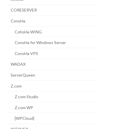
CORESERVER
ConoHa
CohoHa WING
ConoHa for Windows Server
ConoHa VPS
WADAX
ServerQueen
Z.com
Z.com Studio
Z.com WP
[WPCloud]