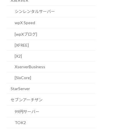
XSERVER
シンレンタルサーバー
wpX Speed
[wpXブログ]
[XFREE]
[X2]
XserverBusiness
[SixCore]
StarServer
セブンアーチザン
99円サーバー
TOK2