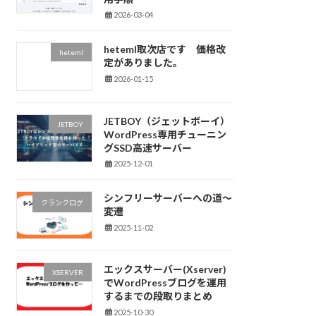
2026-03-04
heteml取次店です 価格改
heteml
定がありました。
2026-01-15
JETBOY（ジェットボーイ）
JETBOY
WordPress専用チューニン
グSSD高速サーバー
2025-12-01
シンフリーサーバーへの道～
クランクログ
変遷
2025-11-02
エックスサーバー(Xserver)
XSERVER
でWordPressブログを運用
するまでの段取りまとめ
2025-10-30