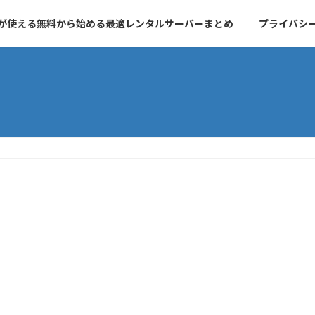
essが使える無料から始める最適レンタルサーバーまとめ
プライバシ