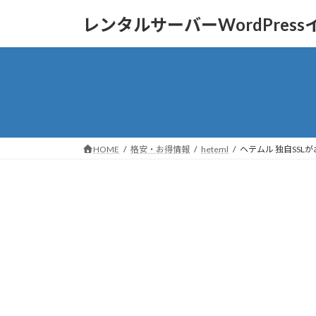
コ
ナ
レンタルサーバーWordPres
ン
ビ
テ
ゲ
ン
ー
ツ
シ
へ
ョ
ス
ン
キ
に
ッ
移
HOME
格安・お得情報
heteml
ヘテムル 独自SSL
プ
動