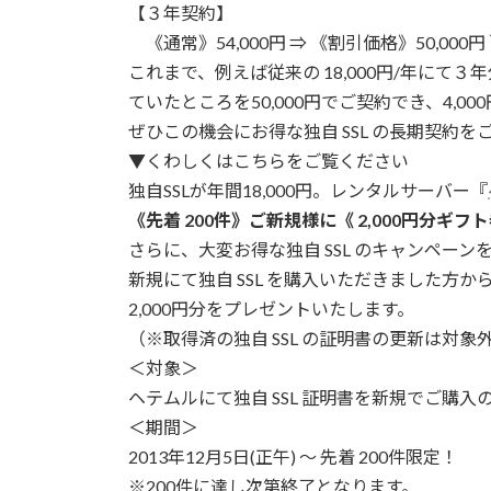
【３年契約】
《通常》54,000円 ⇒ 《割引価格》50,000円 
これまで、例えば従来の 18,000円/年にて３年分
ていたところを50,000円でご契約でき、4,0
ぜひこの機会にお得な独自 SSL の長期契約を
▼くわしくはこちらをご覧ください
独自SSLが年間18,000円。レンタルサーバー『
《先着 200件》ご新規様に《 2,000円分ギ
さらに、大変お得な独自 SSL のキャンペーン
新規にて独自 SSL を購入いただきました方か
2,000円分をプレゼントいたします。
（※取得済の独自 SSL の証明書の更新は対象
＜対象＞
ヘテムルにて独自 SSL 証明書を新規でご購入
＜期間＞
2013年12月5日(正午) ～ 先着 200件限定！
※200件に達し次第終了となります。