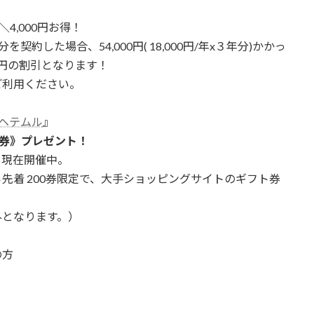
＼4,000円お得！
を契約した場合、54,000円( 18,000円/年x３年分)かかっ
00円の割引となります！
ご利用ください。
ヘテムル
』
フト券》プレゼント！
を現在開催中。
ら先着 200券限定で、大手ショッピングサイトのギフト券
外となります。）
の方