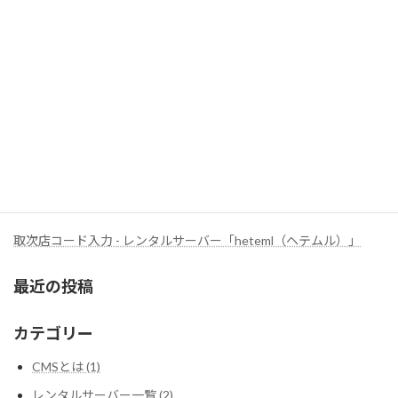
2012年11月
2012年10月
ヘテムル取次店
HETEML取次代理店
取次店ID：【 2e10e9a560c3 】
取次店専用お申込みフォーム
取次店コード入力 - レンタルサーバー「heteml（ヘテムル）」
最近の投稿
カテゴリー
CMSとは (1)
レンタルサーバー一覧 (2)