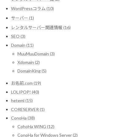
WordPressコラム (10)
サーバー (1)
レンタルサーバー関連情報 (16)
SEO (3)
Domain (11)
MuuMuuDomain (3)
Xdomain (2)
DomainKing (5)
お名前.com (19)
LOLIPOP! (40)
heteml (15)
CORESERVER (1)
ConoHa (38)
CohoHa WING (12)
ConoHa for Windows Server (2)