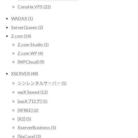
ConoHa VPS (22)
WADAX (1)
ServerQueen (2)
Z.com (14)
Z.com Studio (1)
Z.com WP (4)
[WPCloud] (9)
XSERVER (48)
シンレンタルサーバー (1)
wpX Speed (12)
[wpXブログ] (1)
[XFREE] (2)
[X2] (5)
XserverBusiness (5)
[SixCore] (3)