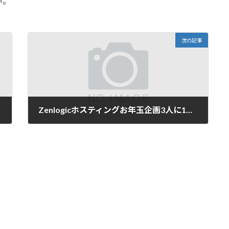
い。
次の記事
Zenlogicホスティングお年玉企画3人に1人必当Amazonギフト1万円
2016-12-16