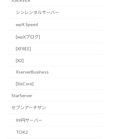
XSERVER
シンレンタルサーバー
wpX Speed
[wpXブログ]
[XFREE]
[X2]
XserverBusiness
[SixCore]
StarServer
セブンアーチザン
99円サーバー
TOK2