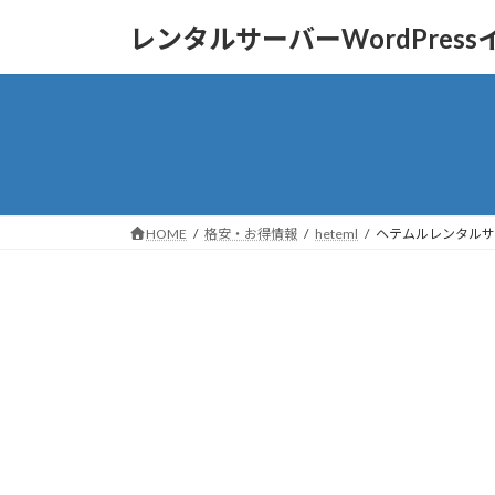
コ
ナ
レンタルサーバーWordPres
ン
ビ
テ
ゲ
ン
ー
ツ
シ
へ
ョ
ス
ン
キ
に
ッ
移
HOME
格安・お得情報
heteml
ヘテムルレンタルサ
プ
動