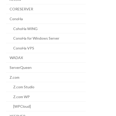
CORESERVER
ConoHa
CohoHa WING
ConoHa for Windows Server
ConoHa VPS
WADAX
ServerQueen
Z.com
Z.com Studio
Z.com WP
[WPCloud]