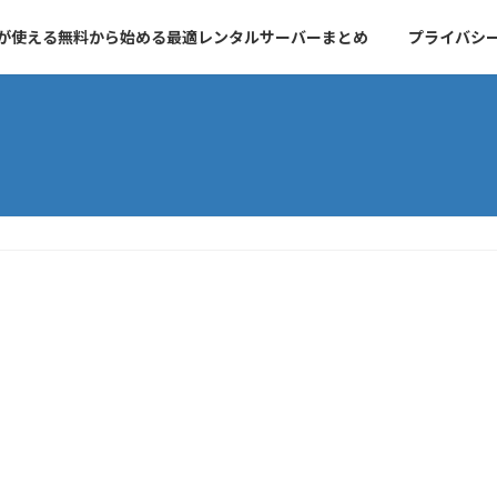
essが使える無料から始める最適レンタルサーバーまとめ
プライバシ