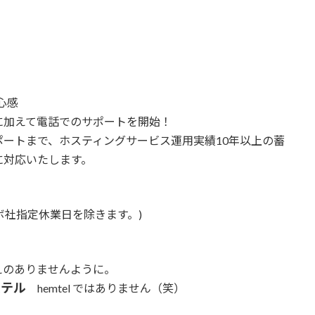
心感
に加えて電話でのサポートを開始！
ートまで、ホスティングサービス運用実績10年以上の蓄
に対応いたします。
パボ社指定休業日を除きます。)
えのありませんように。
ムテル
hemtel ではありません（笑）