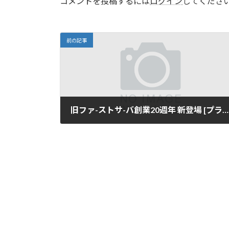
コメントを投稿するには
ログイン
してくださ
前の記事
旧ファ-ストサ-バ創業20週年 新登場 [プランS] 特別限定プラン申し込み期間延長
2016-12-01