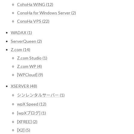
CohoHa WING (12)
ConoHa for Windows Server (2)
ConoHa VPS (22)
WADAX (1)
ServerQueen (2)
Z.com (14)
Z.com Studio (1)
Z.com WP (4)
[WPCloud] (9)
XSERVER (48)
シンレンタルサーバー (1)
wpX Speed (12)
[wpXブログ] (1)
[XFREE] (2)
[X2] (5)