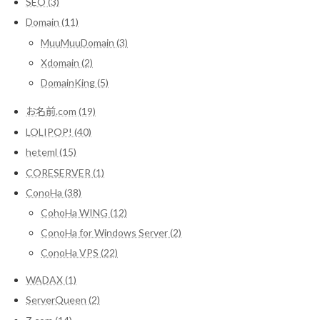
SEO (3)
Domain (11)
MuuMuuDomain (3)
Xdomain (2)
DomainKing (5)
お名前.com (19)
LOLIPOP! (40)
heteml (15)
CORESERVER (1)
ConoHa (38)
CohoHa WING (12)
ConoHa for Windows Server (2)
ConoHa VPS (22)
WADAX (1)
ServerQueen (2)