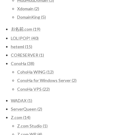
MuuMuuDomain (3)
Xdomain (2)
DomainKing (5)
お名前.com (19)
LOLIPOP! (40)
heteml (15)
CORESERVER (1)
ConoHa (38)
CohoHa WING (12)
ConoHa for Windows Server (2)
ConoHa VPS (22)
WADAX (1)
ServerQueen (2)
Z.com (14)
Z.com Studio (1)
Z.com WP (4)