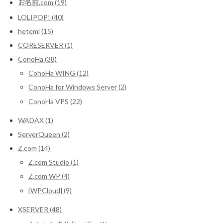
お名前.com (19)
LOLIPOP! (40)
heteml (15)
CORESERVER (1)
ConoHa (38)
CohoHa WING (12)
ConoHa for Windows Server (2)
ConoHa VPS (22)
WADAX (1)
ServerQueen (2)
Z.com (14)
Z.com Studio (1)
Z.com WP (4)
[WPCloud] (9)
XSERVER (48)