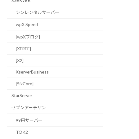
XSERVER
シンレンタルサーバー
wpX Speed
[wpXブログ]
[XFREE]
[X2]
XserverBusiness
[SixCore]
StarServer
セブンアーチザン
99円サーバー
TOK2