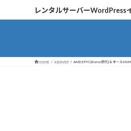
コ
ナ
レンタルサーバーWordPres
ン
ビ
テ
ゲ
ン
ー
ツ
シ
へ
ョ
ス
ン
キ
に
ッ
移
HOME
XSERVER
AMD EPYC(Rome世代)＆オー
プ
動