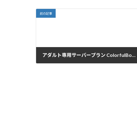
前の記事
アダルト専用サーバープラン ColorfulBox[ｶﾗﾌﾙﾗﾎﾞ]の特長
2020-03-01