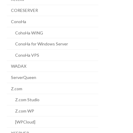
CORESERVER
ConoHa
CohoHa WING
ConoHa for Windows Server
ConoHa VPS
WADAX
ServerQueen
Z.com
Z.com Studio
Z.com WP
[WPCloud]