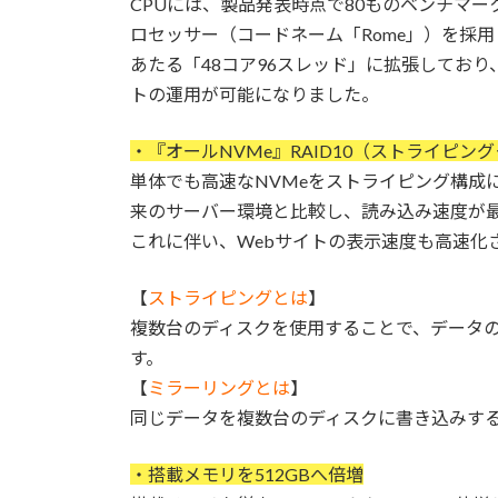
CPUには、製品発表時点で80ものベンチマー
ロセッサー（コードネーム「Rome」）を採
あたる「48コア96スレッド」に拡張してお
トの運用が可能になりました。
・『オールNVMe』RAID10（ストライピ
単体でも高速なNVMeをストライピング構成に
来のサーバー環境と比較し、読み込み速度が最
これに伴い、Webサイトの表示速度も高速化
【
ストライピングとは
】
複数台のディスクを使用することで、データ
す。
【
ミラーリングとは
】
同じデータを複数台のディスクに書き込みす
・搭載メモリを512GBへ倍増