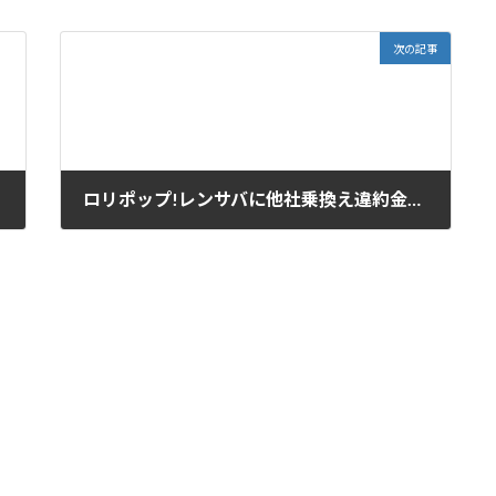
次の記事
ロリポップ!レンサバに他社乗換え違約金キャッシュバック応援
2020-03-09