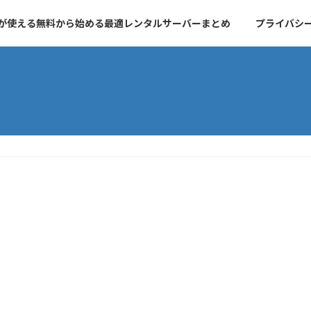
essが使える無料から始める最適レンタルサーバーまとめ
プライバシ