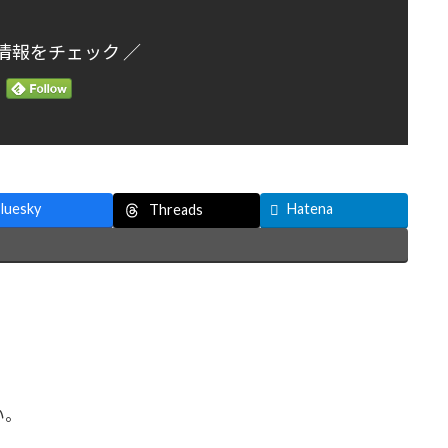
情報をチェック ／
luesky
Hatena
Threads
い。