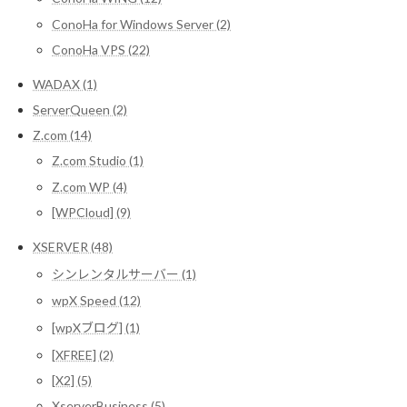
ConoHa for Windows Server (2)
ConoHa VPS (22)
WADAX (1)
ServerQueen (2)
Z.com (14)
Z.com Studio (1)
Z.com WP (4)
[WPCloud] (9)
XSERVER (48)
シンレンタルサーバー (1)
wpX Speed (12)
[wpXブログ] (1)
[XFREE] (2)
[X2] (5)
XserverBusiness (5)