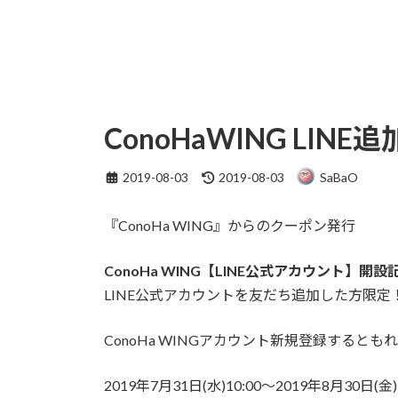
ConoHaWING LI
最
2019-08-03
2019-08-03
SaBaO
終
更
『ConoHa WING』からのクーポン発行
新
日
時
ConoHa WING【LINE公式アカウント】開設
:
LINE公式アカウントを友だち追加した方限定
ConoHa WINGアカウント新規登録すると
2019年7月31日(水)10:00〜2019年8月30日(金)1