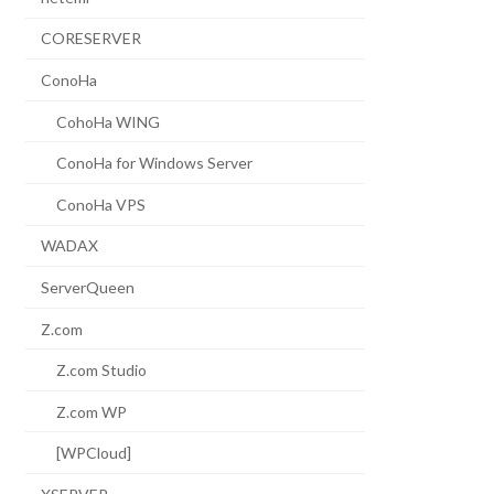
CORESERVER
ConoHa
CohoHa WING
ConoHa for Windows Server
ConoHa VPS
WADAX
ServerQueen
Z.com
Z.com Studio
Z.com WP
[WPCloud]