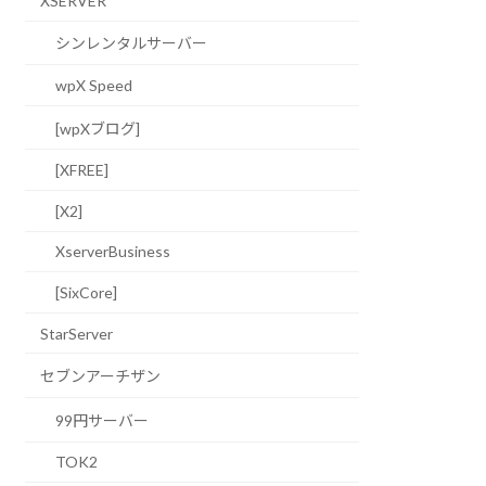
XSERVER
シンレンタルサーバー
wpX Speed
[wpXブログ]
[XFREE]
[X2]
XserverBusiness
[SixCore]
StarServer
セブンアーチザン
99円サーバー
TOK2