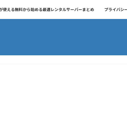
essが使える無料から始める最適レンタルサーバーまとめ
プライバシ