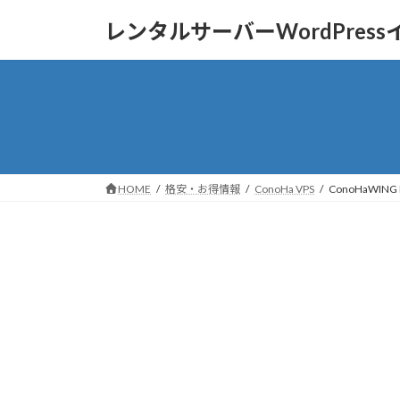
コ
ナ
レンタルサーバーWordPres
ン
ビ
テ
ゲ
ン
ー
ツ
シ
へ
ョ
ス
ン
キ
に
ッ
移
HOME
格安・お得情報
ConoHa VPS
ConoHaWI
プ
動