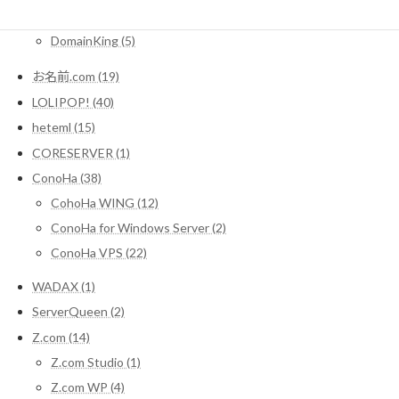
Xdomain (2)
DomainKing (5)
お名前.com (19)
LOLIPOP! (40)
heteml (15)
CORESERVER (1)
ConoHa (38)
CohoHa WING (12)
ConoHa for Windows Server (2)
ConoHa VPS (22)
WADAX (1)
ServerQueen (2)
Z.com (14)
Z.com Studio (1)
Z.com WP (4)