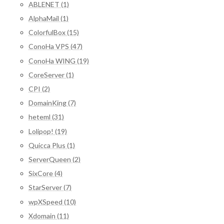
ABLENET (1)
AlphaMail (1)
ColorfulBox (15)
ConoHa VPS (47)
ConoHa WING (19)
CoreServer (1)
CPI (2)
DomainKing (7)
heteml (31)
Lolipop! (19)
Quicca Plus (1)
ServerQueen (2)
SixCore (4)
StarServer (7)
wpXSpeed (10)
Xdomain (11)