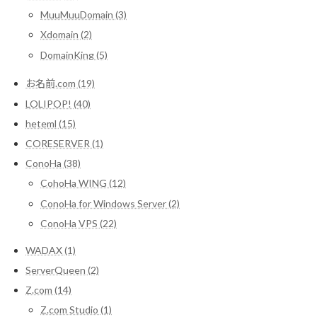
MuuMuuDomain (3)
Xdomain (2)
DomainKing (5)
お名前.com (19)
LOLIPOP! (40)
heteml (15)
CORESERVER (1)
ConoHa (38)
CohoHa WING (12)
ConoHa for Windows Server (2)
ConoHa VPS (22)
WADAX (1)
ServerQueen (2)
Z.com (14)
Z.com Studio (1)