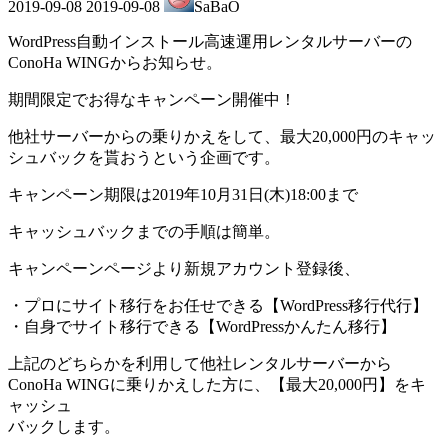
2019-09-08
2019-09-08
SaBaO
終
更
WordPress自動インストール高速運用レンタルサーバーの
新
ConoHa WINGからお知らせ。
日
時
期間限定でお得なキャンペーン開催中！
:
他社サーバーからの乗りかえをして、最大20,000円のキャッ
シュバックを貰おうという企画です。
キャンペーン期限は2019年10月31日(木)18:00まで
キャッシュバックまでの手順は簡単。
キャンペーンページより新規アカウント登録後、
・プロにサイト移行をお任せできる【WordPress移行代行】
・自身でサイト移行できる【WordPressかんたん移行】
上記のどちらかを利用して他社レンタルサーバーから
ConoHa WINGに乗りかえした方に、【最大20,000円】をキ
ャッシュ
バックします。