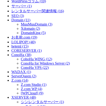
WordPressコラム (10)
サーバー (1)
レンタルサーバー関連情報 (16)
SEO (3)
Domain (11)
MuuMuuDomain (3)
Xdomain (2)
DomainKing (5)
お名前.com (19)
LOLIPOP! (40)
heteml (15)
CORESERVER (1)
ConoHa (38)
CohoHa WING (12)
ConoHa for Windows Server (2)
ConoHa VPS (22)
WADAX (1)
ServerQueen (2)
Z.com (14)
Z.com Studio (1)
Z.com WP (4)
[WPCloud] (9)
XSERVER (48)
シンレンタルサーバー (1)