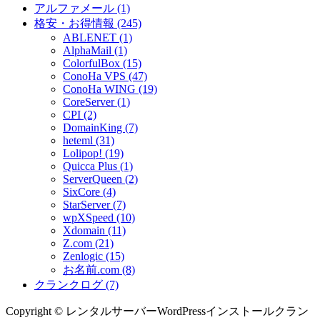
アルファメール (1)
格安・お得情報 (245)
ABLENET (1)
AlphaMail (1)
ColorfulBox (15)
ConoHa VPS (47)
ConoHa WING (19)
CoreServer (1)
CPI (2)
DomainKing (7)
heteml (31)
Lolipop! (19)
Quicca Plus (1)
ServerQueen (2)
SixCore (4)
StarServer (7)
wpXSpeed (10)
Xdomain (11)
Z.com (21)
Zenlogic (15)
お名前.com (8)
クランクログ (7)
Copyright © レンタルサーバーWordPressインストールクラン