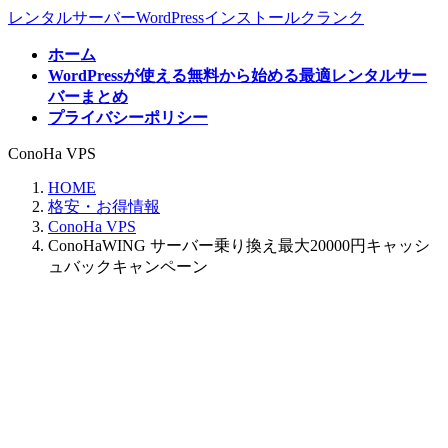
コ
ナ
レンタルサーバーWordPressインストールクランク
ン
ビ
ホーム
テ
ゲ
WordPressが使える無料から始める最適レンタルサー
ン
ー
バーまとめ
ツ
シ
プライバシーポリシー
へ
ョ
ス
ン
ConoHa VPS
キ
に
ッ
移
HOME
プ
動
格安・お得情報
ConoHa VPS
ConoHaWING サーバー乗り換え最大20000円キャッシ
ュバックキャンペーン