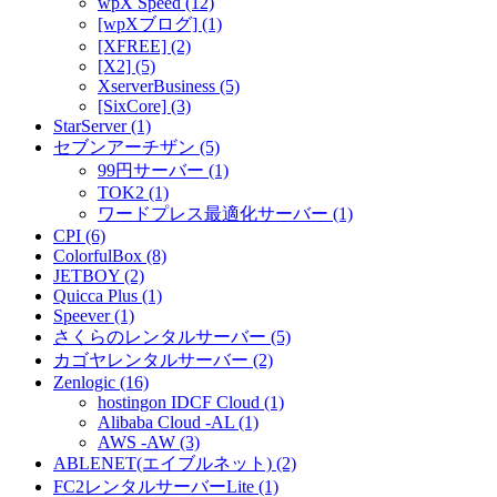
wpX Speed (12)
[wpXブログ] (1)
[XFREE] (2)
[X2] (5)
XserverBusiness (5)
[SixCore] (3)
StarServer (1)
セブンアーチザン (5)
99円サーバー (1)
TOK2 (1)
ワードプレス最適化サーバー (1)
CPI (6)
ColorfulBox (8)
JETBOY (2)
Quicca Plus (1)
Speever (1)
さくらのレンタルサーバー (5)
カゴヤレンタルサーバー (2)
Zenlogic (16)
hostingon IDCF Cloud (1)
Alibaba Cloud -AL (1)
AWS -AW (3)
ABLENET(エイブルネット) (2)
FC2レンタルサーバーLite (1)