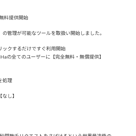
er 無料提供開始
I」の管理が可能なツールを取扱い開始しました。
リックするだけですぐ利用開始
はConoHaの全てのユーザーに【完全無料・無償提供】
を処理
【なし】
リ秒台、秒間数千リクエストをさばけるという世界最速級の