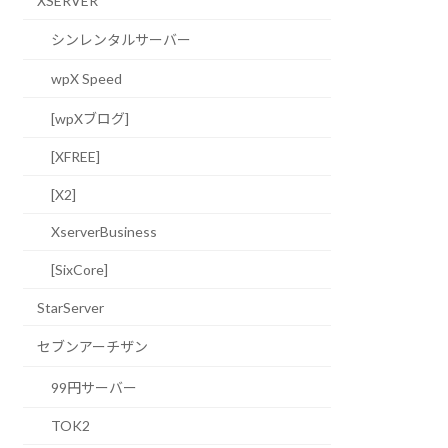
XSERVER
シンレンタルサーバー
wpX Speed
[wpXブログ]
[XFREE]
[X2]
XserverBusiness
[SixCore]
StarServer
セブンアーチザン
99円サーバー
TOK2