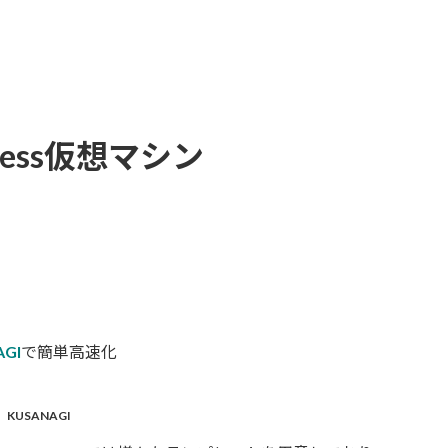
Press仮想マシン
AGI
で簡単高速化
KUSANAGI