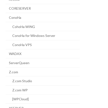
CORESERVER
ConoHa
CohoHa WING
ConoHa for Windows Server
ConoHa VPS
WADAX
ServerQueen
Z.com
Z.com Studio
Z.com WP
[WPCloud]