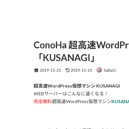
ConoHa 超高速Word
「KUSANAGI」
最
2019-11-21
2019-11-21
SaBaO
終
更
超高速WordPress仮想マシン KUSANAGI
新
日
WEBサーバーはこんなに速くなる！
時
完全無料
超高速WordPress仮想マシン
KUSAN
: