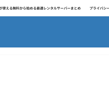
essが使える無料から始める最適レンタルサーバーまとめ
プライバシ