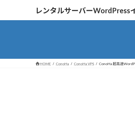
コ
ナ
レンタルサーバーWordPres
ン
ビ
テ
ゲ
ン
ー
ツ
シ
へ
ョ
ス
ン
キ
に
ッ
移
HOME
ConoHa
ConoHa VPS
ConoHa 超高速Word
プ
動