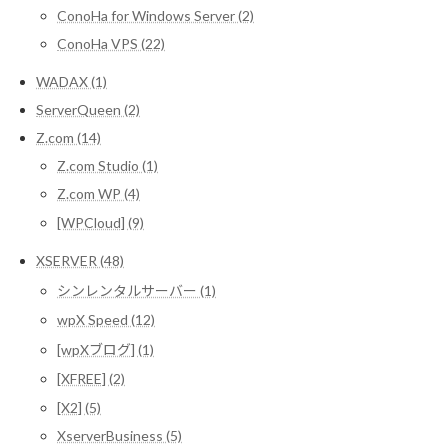
ConoHa for Windows Server (2)
ConoHa VPS (22)
WADAX (1)
ServerQueen (2)
Z.com (14)
Z.com Studio (1)
Z.com WP (4)
[WPCloud] (9)
XSERVER (48)
シンレンタルサーバー (1)
wpX Speed (12)
[wpXブログ] (1)
[XFREE] (2)
[X2] (5)
XserverBusiness (5)