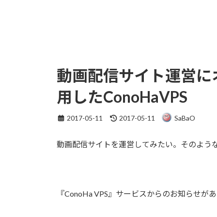
動画配信サイト運営に
用したConoHaVPS
最
2017-05-11
2017-05-11
SaBaO
終
更
動画配信サイトを運営してみたい。そのよう
新
日
時
:
『ConoHa VPS』サービスからのお知らせが