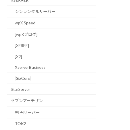
XSERVER
シンレンタルサーバー
wpX Speed
[wpXブログ]
[XFREE]
[X2]
XserverBusiness
[SixCore]
StarServer
セブンアーチザン
99円サーバー
TOK2