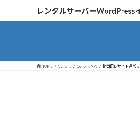
コ
ナ
レンタルサーバーWordPres
ン
ビ
テ
ゲ
ン
ー
ツ
シ
へ
ョ
ス
ン
キ
に
ッ
移
HOME
ConoHa
ConoHa VPS
動画配信サイト運営にオ
プ
動