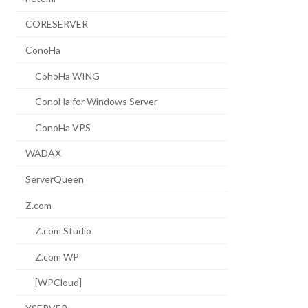
CORESERVER
ConoHa
CohoHa WING
ConoHa for Windows Server
ConoHa VPS
WADAX
ServerQueen
Z.com
Z.com Studio
Z.com WP
[WPCloud]