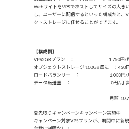
WebサイトをVPSでホストしてサイズの大
し、ユーザーに配信するといった構成だと、V
クトストレージに任せることができます。
【
構成例
】
VPS2GBプラン ： 1,750円/月 3
オブジェクトストレージ 100GB毎に ：450円/月
ロードバランサー ： 1,000円/月 1
データ転送量 ： 0円/月 無
-------------------------------------------------------
月額 10,750
夏先取りキャンペーンキャンペーン実施中
キャンペーン対象VPSプランが、期間中に新規
台数に制限なし！