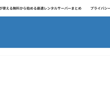
essが使える無料から始める最適レンタルサーバーまとめ
プライバシ