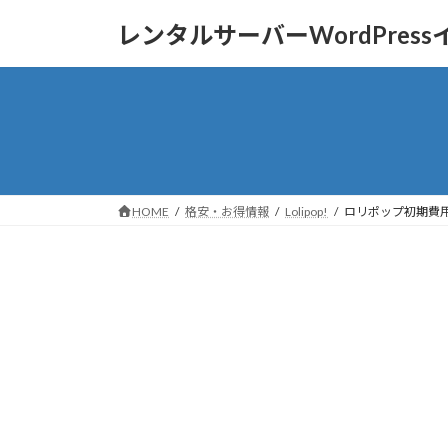
コ
ナ
レンタルサーバーWordPres
ン
ビ
テ
ゲ
ン
ー
ツ
シ
へ
ョ
ス
ン
キ
に
ッ
移
HOME
格安・お得情報
Lolipop!
ロリポップ初期費
プ
動