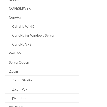
CORESERVER
ConoHa
CohoHa WING
ConoHa for Windows Server
ConoHa VPS
WADAX
ServerQueen
Z.com
Z.com Studio
Z.com WP
[WPCloud]