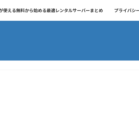
essが使える無料から始める最適レンタルサーバーまとめ
プライバシ