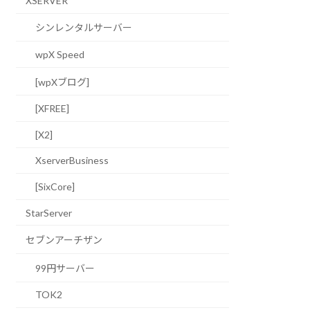
XSERVER
シンレンタルサーバー
wpX Speed
[wpXブログ]
[XFREE]
[X2]
XserverBusiness
[SixCore]
StarServer
セブンアーチザン
99円サーバー
TOK2