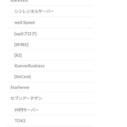
XSERVER
シンレンタルサーバー
wpX Speed
[wpXブログ]
[XFREE]
[X2]
XserverBusiness
[SixCore]
StarServer
セブンアーチザン
99円サーバー
TOK2