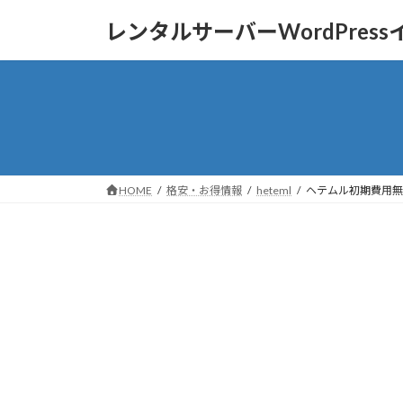
コ
ナ
レンタルサーバーWordPres
ン
ビ
テ
ゲ
ン
ー
ツ
シ
へ
ョ
ス
ン
キ
に
ッ
移
HOME
格安・お得情報
heteml
ヘテムル初期費用無
プ
動