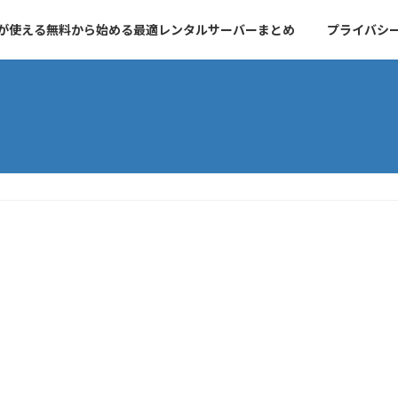
essが使える無料から始める最適レンタルサーバーまとめ
プライバシ