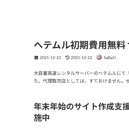
ヘテムル初期費用無料
最
2021-12-22
2021-12-22
SaBaO
終
更
大容量高速レンタルサーバーのヘテムルにて
新
日
た。代理取次店としては、すておけません。
時
:
年末年始のサイト作成支
施中