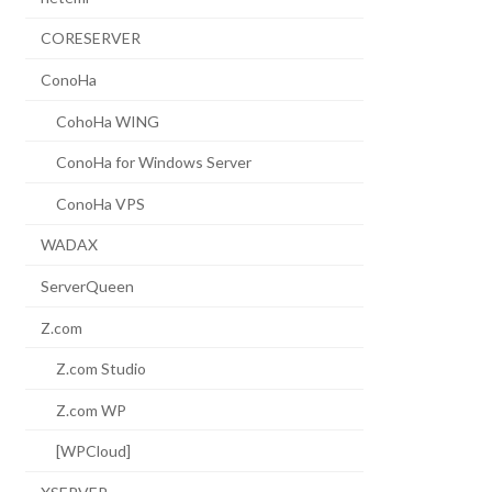
CORESERVER
ConoHa
CohoHa WING
ConoHa for Windows Server
ConoHa VPS
WADAX
ServerQueen
Z.com
Z.com Studio
Z.com WP
[WPCloud]