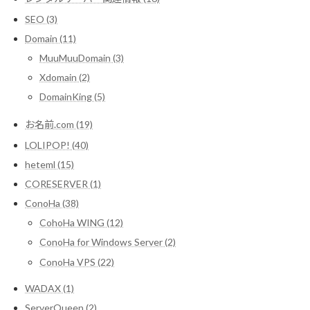
SEO (3)
Domain (11)
MuuMuuDomain (3)
Xdomain (2)
DomainKing (5)
お名前.com (19)
LOLIPOP! (40)
heteml (15)
CORESERVER (1)
ConoHa (38)
CohoHa WING (12)
ConoHa for Windows Server (2)
ConoHa VPS (22)
WADAX (1)
ServerQueen (2)