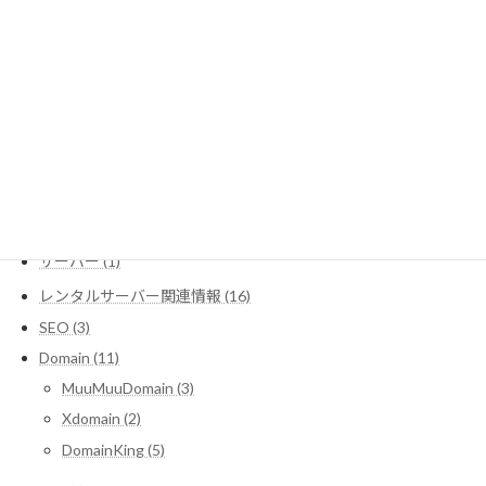
取次店コード入力 - レンタルサーバー「heteml（ヘテムル）」
最近の投稿
カテゴリー
CMSとは (1)
レンタルサーバー一覧 (2)
WordPressコラム (10)
サーバー (1)
レンタルサーバー関連情報 (16)
SEO (3)
Domain (11)
MuuMuuDomain (3)
Xdomain (2)
DomainKing (5)