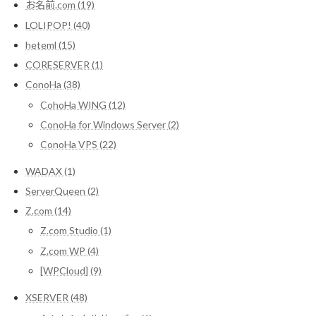
お名前.com (19)
LOLIPOP! (40)
heteml (15)
CORESERVER (1)
ConoHa (38)
CohoHa WING (12)
ConoHa for Windows Server (2)
ConoHa VPS (22)
WADAX (1)
ServerQueen (2)
Z.com (14)
Z.com Studio (1)
Z.com WP (4)
[WPCloud] (9)
XSERVER (48)