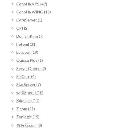
ConoHa VPS (47)
ConoHa WING (19)
CoreServer (1)
CPI (2)
DomainKing (7)
heteml (31)
Lolipop! (19)
Quicca Plus (1)
ServerQueen (2)
SixCore (4)
StarServer (7)
wpXSpeed (10)
Xdomain (11)
Z.com (21)
Zenlogic (15)
お名前.com (8)