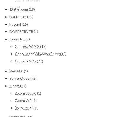
お名前.com (19)
LOLIPOP! (40)
heteml (15)
CORESERVER (1)
ConoHa (38)
CohoHa WING (12)
ConoHa for Windows Server (2)
ConoHa VPS (22)
WADAX (1)
ServerQueen (2)
Z.com (14)
Z.com Studio (1)
Z.com WP (4)
[WPCloud] (9)