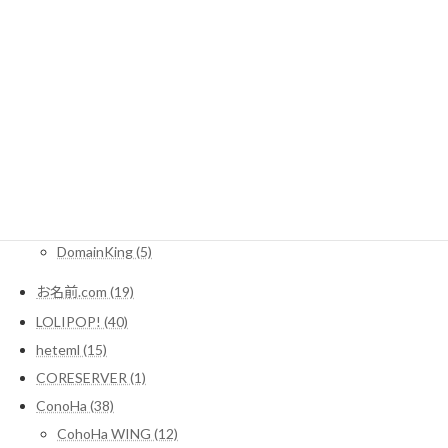
レンタルサーバー一覧 (2)
WordPressコラム (10)
サーバー (1)
レンタルサーバー関連情報 (16)
SEO (3)
Domain (11)
MuuMuuDomain (3)
Xdomain (2)
DomainKing (5)
お名前.com (19)
LOLIPOP! (40)
heteml (15)
CORESERVER (1)
ConoHa (38)
CohoHa WING (12)