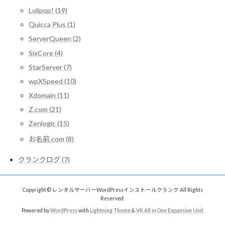
Lolipop! (19)
Quicca Plus (1)
ServerQueen (2)
SixCore (4)
StarServer (7)
wpXSpeed (10)
Xdomain (11)
Z.com (21)
Zenlogic (15)
お名前.com (8)
クランクログ (7)
Copyright © レンタルサーバーWordPressインストールクランク All Rights
Reserved.
Powered by
WordPress
with
Lightning Theme
&
VK All in One Expansion Unit