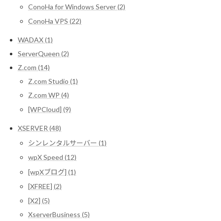
ConoHa for Windows Server (2)
ConoHa VPS (22)
WADAX (1)
ServerQueen (2)
Z.com (14)
Z.com Studio (1)
Z.com WP (4)
[WPCloud] (9)
XSERVER (48)
シンレンタルサーバー (1)
wpX Speed (12)
[wpXブログ] (1)
[XFREE] (2)
[X2] (5)
XserverBusiness (5)