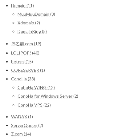
Domain (11)
MuuMuuDomain (3)
Xdomain (2)
DomainKing (5)
お名前.com (19)
LOLIPOP! (40)
heteml (15)
CORESERVER (1)
ConoHa (38)
CohoHa WING (12)
ConoHa for Windows Server (2)
ConoHa VPS (22)
WADAX (1)
ServerQueen (2)
Z.com (14)