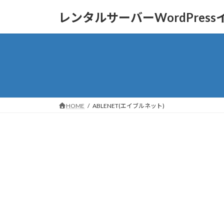
コ
ナ
レンタルサーバーWordPres
ン
ビ
テ
ゲ
ン
ー
ツ
シ
へ
ョ
ス
ン
キ
に
ッ
移
HOME
ABLENET(エイブルネット)
プ
動