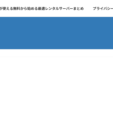
essが使える無料から始める最適レンタルサーバーまとめ
プライバシ