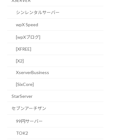
XSERVER
シンレンタルサーバー
wpX Speed
[wpXブログ]
[XFREE]
[X2]
XserverBusiness
[SixCore]
StarServer
セブンアーチザン
99円サーバー
TOK2