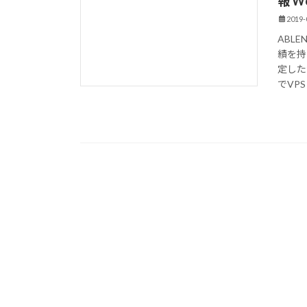
報 W
2019-
ABL
績を持
定した
でVPSと