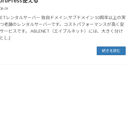
ordPress使える
08-09
ENETレンタルサーバー 独自ドメイン,サブドメイン 10周年以上の実
つ老舗のレンタルサーバーです。コストパフォーマンスが高く安
サービスです。 ABLENET（エイブルネット）には、大きく分け
 […]
続きを読む