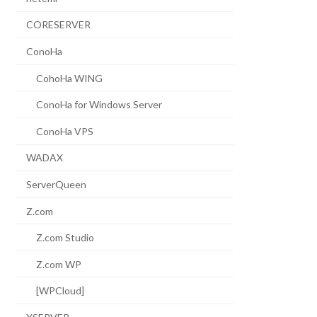
CORESERVER
ConoHa
CohoHa WING
ConoHa for Windows Server
ConoHa VPS
WADAX
ServerQueen
Z.com
Z.com Studio
Z.com WP
[WPCloud]