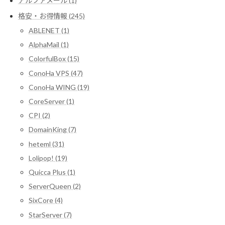
アルファメール (1)
格安・お得情報 (245)
ABLENET (1)
AlphaMail (1)
ColorfulBox (15)
ConoHa VPS (47)
ConoHa WING (19)
CoreServer (1)
CPI (2)
DomainKing (7)
heteml (31)
Lolipop! (19)
Quicca Plus (1)
ServerQueen (2)
SixCore (4)
StarServer (7)