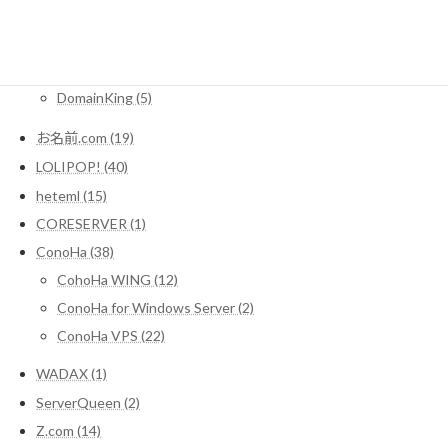
Domain (11)
MuuMuuDomain (3)
Xdomain (2)
DomainKing (5)
お名前.com (19)
LOLIPOP! (40)
heteml (15)
CORESERVER (1)
ConoHa (38)
CohoHa WING (12)
ConoHa for Windows Server (2)
ConoHa VPS (22)
WADAX (1)
ServerQueen (2)
Z.com (14)