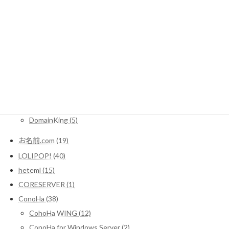
WordPressコラム (10)
サーバー (1)
レンタルサーバー関連情報 (16)
SEO (3)
Domain (11)
MuuMuuDomain (3)
Xdomain (2)
DomainKing (5)
お名前.com (19)
LOLIPOP! (40)
heteml (15)
CORESERVER (1)
ConoHa (38)
CohoHa WING (12)
ConoHa for Windows Server (2)