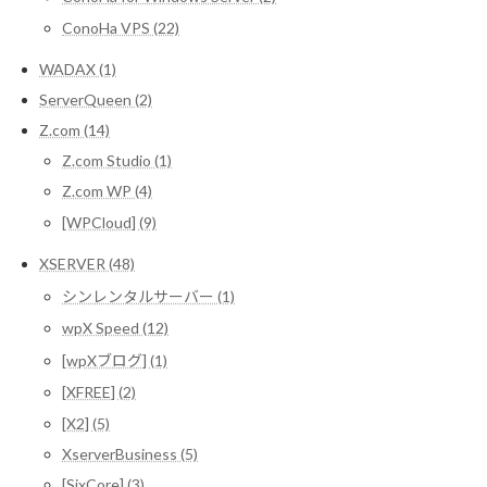
ConoHa VPS (22)
WADAX (1)
ServerQueen (2)
Z.com (14)
Z.com Studio (1)
Z.com WP (4)
[WPCloud] (9)
XSERVER (48)
シンレンタルサーバー (1)
wpX Speed (12)
[wpXブログ] (1)
[XFREE] (2)
[X2] (5)
XserverBusiness (5)
[SixCore] (3)