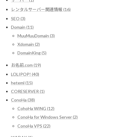
レンタルサーバー関連情報 (16)
SEO (3)
Domain (11)
MuuMuuDomain (3)
Xdomain (2)
DomainKing (5)
お名前.com (19)
LOLIPOP! (40)
heteml (15)
CORESERVER (1)
ConoHa (38)
CohoHa WING (12)
ConoHa for Windows Server (2)
ConoHa VPS (22)