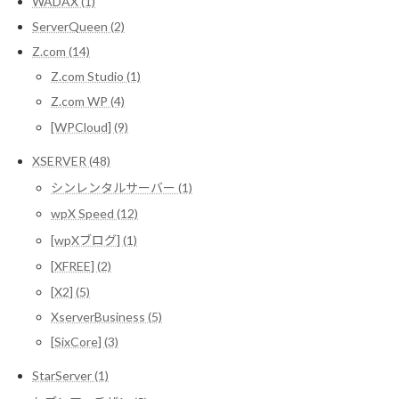
WADAX (1)
ServerQueen (2)
Z.com (14)
Z.com Studio (1)
Z.com WP (4)
[WPCloud] (9)
XSERVER (48)
シンレンタルサーバー (1)
wpX Speed (12)
[wpXブログ] (1)
[XFREE] (2)
[X2] (5)
XserverBusiness (5)
[SixCore] (3)
StarServer (1)