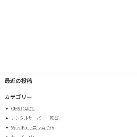
ヘテムル取次店
HETEML取次代理店
取次店ID：【 2e10e9a560c3 】
取次店専用お申込みフォーム
取次店コード入力 - レンタルサーバー「heteml（ヘテムル）」
最近の投稿
カテゴリー
CMSとは (1)
レンタルサーバー一覧 (2)
WordPressコラム (10)
サーバー (1)