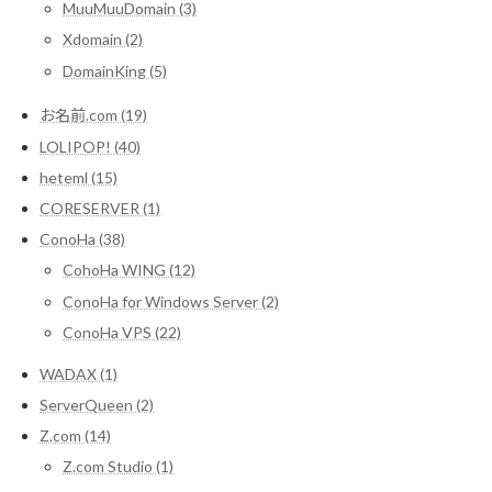
MuuMuuDomain (3)
Xdomain (2)
DomainKing (5)
お名前.com (19)
LOLIPOP! (40)
heteml (15)
CORESERVER (1)
ConoHa (38)
CohoHa WING (12)
ConoHa for Windows Server (2)
ConoHa VPS (22)
WADAX (1)
ServerQueen (2)
Z.com (14)
Z.com Studio (1)