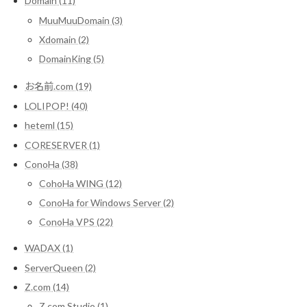
Domain (11)
MuuMuuDomain (3)
Xdomain (2)
DomainKing (5)
お名前.com (19)
LOLIPOP! (40)
heteml (15)
CORESERVER (1)
ConoHa (38)
CohoHa WING (12)
ConoHa for Windows Server (2)
ConoHa VPS (22)
WADAX (1)
ServerQueen (2)
Z.com (14)
Z.com Studio (1)